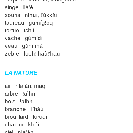
singe ǁà'é
souris nǀhuì, ǃ'úkxáí
taureau gúmígǃoq
tortue tshiì
vache gúmídí
veau gúmímà
zèbre ǀoehǃ'haùǃ'haù
LA NATURE
air nǀa'àn, maq
arbre ǃaìhn
bois ǃaìhn
branche ǁ'háú
brouillard ǃùrùdí
chaleur khúí
ciel nǀa'àn