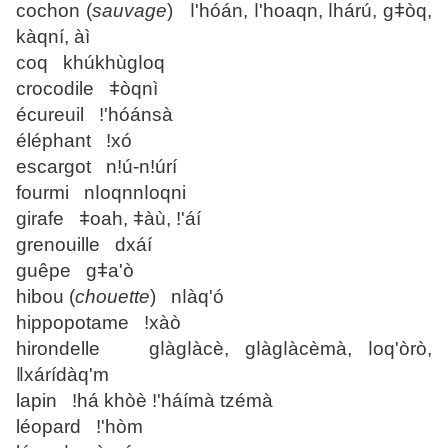
cochon (
sauvage
) ǀ'hóán, ǀ'hoaqn, ǀhárú, gǂòq,
kàqní, àì
coq khúkhùgǀoq
crocodile ǂòqnì
écureuil ǃ'hóánsà
éléphant ǃxó
escargot nǃú-nǃúrí
fourmi nǀoqnnǀoqni
girafe ǂoah, ǂàù, ǃ'áí
grenouille dxáí
guêpe gǂa'ò
hibou (
chouette
) nǀàq'ó
hippopotame ǃxàò
hirondelle gǀàgǀàcè, gǀàgǀàcèmà, ǀoq'òrò,
ǁxárídàq'm
lapin ǃhá khòè ǃ'háímà tzémà
léopard ǃ'hòm