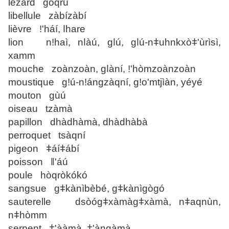
lézard gòqrú
libellule zàbízàbí
lièvre ǃ'háí, ǀhare
lion nǃhaì, nǀàú, gǀú, gǀú-nǂuhnkxòǂ'ùrìsì,
xamm
mouche zoànzoàn, gǀàní, ǃ'hòmzoànzoàn
moustique gǃú-nǃángzàqní, gǃo'mtjìàn, yéyé
mouton gùú
oiseau tzàmà
papillon dhàdhàmà, dhàdhàbà
perroquet tsàqní
pigeon ǂáíǂábí
poisson ǁ'áú
poule hòqròkókó
sangsue gǂkànìbèbé, gǂkànìgògó
sauterelle dsòógǂxàmàgǂxàmà, nǂaqnùn,
nǂhòmm
serpent ǂ'ààmà, ǂ'àngàmà