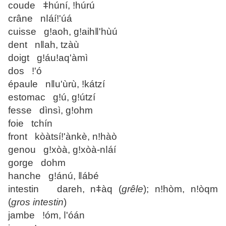
coude ǂhúní, ǃhúrú
crâne nǀáíǃ'úá
cuisse gǃaoh, gǃaihǁ'hùú
dent nǁah, tzàù
doigt gǃáuǃaq'àmì
dos ǃ'ó
épaule nǁu'ùrù, ǃkátzí
estomac gǃú, gǃútzí
fesse dìnsì, gǃohm
foie tchín
front kòàtsíǃ'ànkè, nǃhàò
genou gǃxòà, gǃxòà-nǀáí
gorge dohm
hanche gǃánú, ǁábé
intestin dareh, nǂàq (
grêle
); nǃhòm, nǃòqm
(
gros intestin
)
jambe ǃóm, ǀ'óán