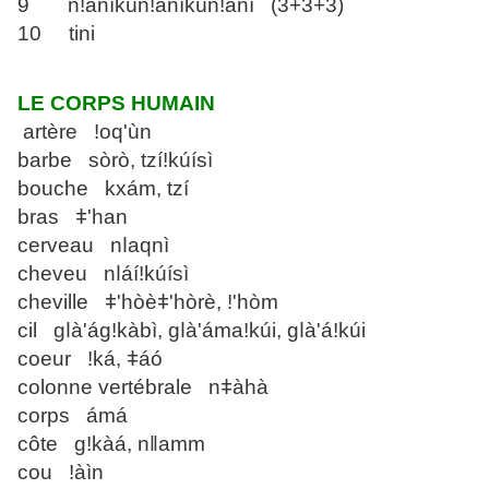
9 nǃànìkúnǃànìkúnǃànì (3+3+3)
10 tini
LE CORPS HUMAIN
artère ǃoq'ùn
barbe sòrò, tzíǃkúísì
bouche kxám, tzí
bras ǂ'han
cerveau nǀaqnì
cheveu nǀáíǃkúísì
cheville ǂ'hòèǂ'hòrè, ǃ'hòm
cil gǀà'ágǃkàbì, gǀà'ámaǃkúi, gǀà'áǃkúi
coeur ǃká, ǂáó
colonne vertébrale nǂàhà
corps ámá
côte gǃkàá, nǁamm
cou ǃàìn