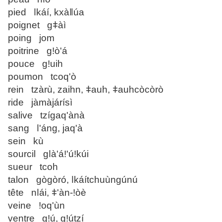
pied ǀkáí, kxàǁúa
poignet gǂàì
poing jom
poitrine gǃò'á
pouce gǃuih
poumon tcoq'ò
rein tzàrù, zaihn, ǂauh, ǂauhcòcòrò
ride jàmàjárísì
salive tzígaq'ànà
sang ǀ'áng, jaq'à
sein kù
sourcil gǀà'áǃ'úǃkúi
sueur tcoh
talon gògòró, ǀkáítchuùngúnú
tête nǀái, ǂ'àn-ǃòè
veine ǃoq'ùn
ventre gǃú, gǃútzí