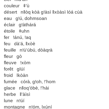
couleur ǂ'ù
désert nǁòq kòà gǃàsì ǁxòàsì ǀóá cùà
eau gǃú, dohmsoan
éclair gǃàthárá
étoile ǂuhn
fer ǃánú, ǃaq
feu dà'á, ǁxòè
feuille nǃù'úbú, dòàqrà
fleur gò
fleuve ǃxòm
forêt gǀúí
froid ǀkòàn
fumée córà, gǃoh, ǃ'hom
glace nǁoq'òbè, ǃ'hài
herbe ǁ'àìsì
lune nǃúí
montagne nǃóm, ǀxúní