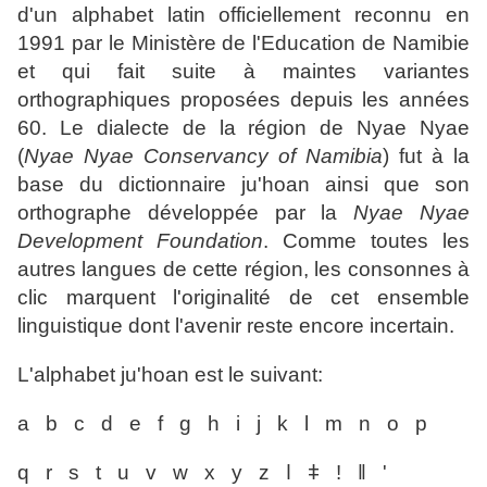
d'un alphabet latin officiellement reconnu en
1991 par le Ministère de l'Education de Namibie
et qui fait suite à maintes variantes
orthographiques proposées depuis les années
60. Le dialecte de la région de Nyae Nyae
(
Nyae Nyae Conservancy of Namibia
) fut à la
base du dictionnaire ju'hoan ainsi que son
orthographe développée par la
Nyae Nyae
Development Foundation
. Comme toutes les
autres langues de cette région, les consonnes à
clic marquent l'originalité de cet ensemble
linguistique dont l'avenir reste encore incertain.
L'alphabet ju'hoan est le suivant:
a b c d e f g h i j k l m n o p
q r s t u v w x y z ǀ ǂ ǃ ǁ '