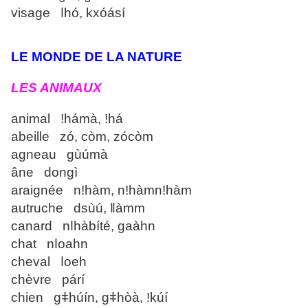
visage ǀhó, kxóásí
LE MONDE DE LA NATURE
LES ANIMAUX
animal ǃhámà, ǃhá
abeille zó, còm, zócòm
agneau gùúmà
âne dongì
araignée nǃhàm, nǃhàmnǃhàm
autruche dsùú, ǁàmm
canard nǀhàbíté, gaàhn
chat nǀoahn
cheval ǀoeh
chèvre párí
chien gǂhúín, gǂhòà, ǃkúí