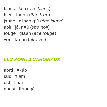
blanc ǃà'ú (
être blanc
)
bleu ǀauhn (
être bleu
)
jaune gǁoqnìgǃú (
être jaune
)
noir jó, nǂù (
être noir
)
rouge gǃààn (
être rouge
)
vert ǀauhn (
être vert
)
LES POINTS CARDINAUX
nord ǂkáó
sud ǂ'àm
est ǁ'hàì
ouest ǁ'hàngà