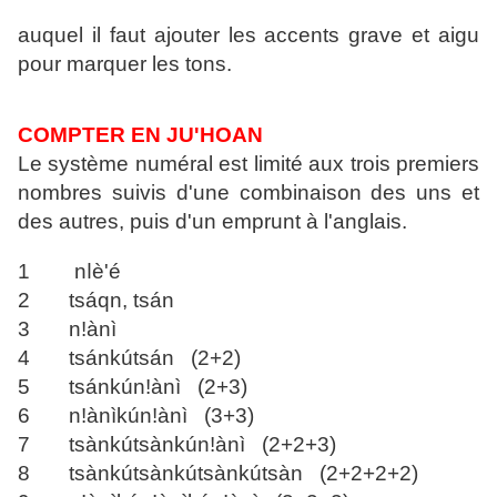
auquel il faut ajouter les accents grave et aigu
pour marquer les tons.
COMPTER EN JU'HOAN
Le système numéral est limité aux trois premiers
nombres suivis d'une combinaison des uns et
des autres, puis d'un emprunt à l'anglais.
1 nǀè'é
2 tsáqn, tsán
3 nǃànì
4 tsánkútsán (2+2)
5 tsánkúnǃànì (2+3)
6 nǃànìkúnǃànì (3+3)
7 tsànkútsànkúnǃànì (2+2+3)
8 tsànkútsànkútsànkútsàn (2+2+2+2)