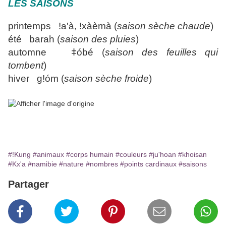
LES SAISONS
printemps ǃa'à, ǃxàèmà (
saison sèche chaude
)
été barah (
saison des pluies
)
automne ǂóbé (
saison des feuilles qui
tombent
)
hiver gǃóm (
saison sèche froide
)
#!Kung
#animaux
#corps humain
#couleurs
#ju'hoan
#khoisan
#Kx'a
#namibie
#nature
#nombres
#points cardinaux
#saisons
Partager