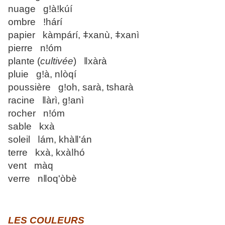
nuage gǃàǃkúí
ombre ǃhárí
papier kàmpárí, ǂxanù, ǂxanì
pierre nǃóm
plante (
cultivée
) ǁxàrà
pluie gǃà, nǀòqí
poussière gǃoh, sarà, tsharà
racine ǁàrì, gǃanì
rocher nǃóm
sable kxà
soleil ǀám, khàǁ'án
terre kxà, kxàǀhó
vent màq
verre nǁoq'òbè
LES COULEURS