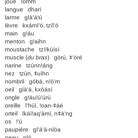
joue ǃomm
langue dharì
larme gǀà'áǃú
lèvre kxámǀ'ó, tzíǀ'ó
main gǃáu
menton gǃaihn
moustache tzíǃkúísì
muscle (
du bras
) gòrú, ǂ'óré
narine tzúnnǃáng
nez tzún, ǂuìhn
nombril góbá, nǃò'm
oeil gǀà'á, kxóásí
ongle gǃáuǃù'úrú
oreille ǀ'húí, ǃoan-ǂáé
orteil ǀkáíǃaq'àmì, nǂà'ng
os ǃ'ú
paupière gǀ'à'á-nǀóa
peau nǀó