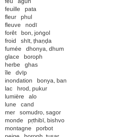
feu agun
feuille pata
fleur phul
fleuve nodī
forêt bon, joṅgol
froid shīt, ṭhaṇḍa
fumée dhonya, dhum
glace boroph
herbe ghas
île dvīp
inondation bonya, ban
lac hrod, pukur
lumière alo
lune cand
mer somudro, sagor
monde pṛthibī, bishvo
montagne porbot
neige boroph, tuṣar