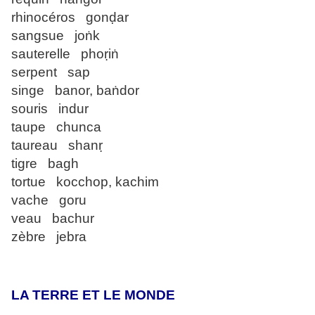
rhinocéros gonḍar
sangsue joṅk
sauterelle phoṛiṅ
serpent sap
singe banor, baṅdor
souris indur
taupe chunca
taureau shanṛ
tigre bagh
tortue kocchop, kachim
vache goru
veau bachur
zèbre jebra
LA TERRE ET LE MONDE