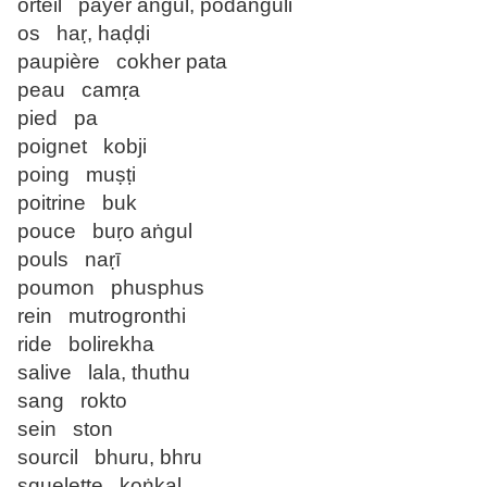
orteil payer aṅgul, podanguli
os haṛ, haḍḍi
paupière cokher pata
peau camṛa
pied pa
poignet kobji
poing muṣṭi
poitrine buk
pouce buṛo aṅgul
pouls naṛī
poumon phusphus
rein mutrogronthi
ride bolirekha
salive lala, thuthu
sang rokto
sein ston
sourcil bhuru, bhru
squelette koṅkal