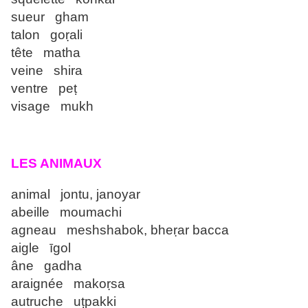
sueur gham
talon goṛali
tête matha
veine shira
ventre peṭ
visage mukh
LES ANIMAUX
animal jontu, janoyar
abeille moumachi
agneau meshshabok, bheṛar bacca
aigle īgol
âne gadha
araignée makoṛsa
autruche uṭpakki