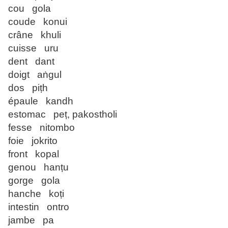
cou gola
coude konui
crâne khuli
cuisse uru
dent dant
doigt aṅgul
dos piṭh
épaule kandh
estomac peṭ, pakostholi
fesse nitombo
foie jokrito
front kopal
genou hanṭu
gorge gola
hanche koṭi
intestin ontro
jambe pa