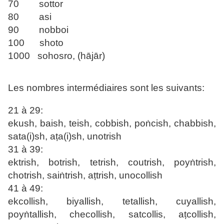
70 sottor
80 asi
90 nobboi
100 shoto
1000 sohosro, (hājār)
Les nombres intermédiaires sont les suivants:
21 à 29:
ekush, baish, teish, cobbish, poṅcish, chabbish,
sata(i)sh, aṭa(i)sh, unotrish
31 à 39:
ektrish, botrish, tetrish, coutrish, poyṅtrish,
chotrish, saiṅtrish, aṭtrish, unocollish
41 à 49:
ekcollish, biyallish, tetallish, cuyallish,
poyṅtallish, checollish, satcollis, aṭcollish,