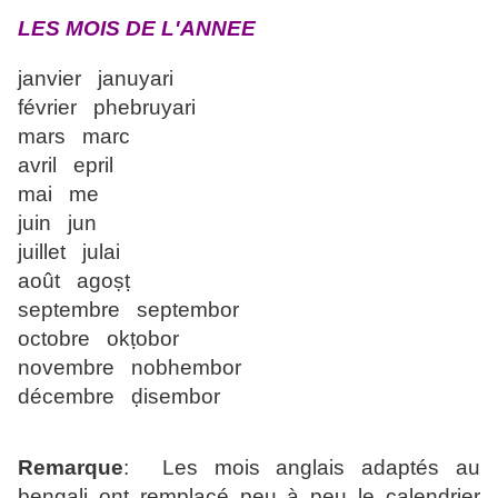
LES MOIS DE L'ANNEE
janvier januyari
février phebruyari
mars marc
avril epril
mai me
juin jun
juillet julai
août agoṣṭ
septembre septembor
octobre okṭobor
novembre nobhembor
décembre ḍisembor
Remarque
: Les mois anglais adaptés au
bengali ont remplacé peu à peu le calendrier