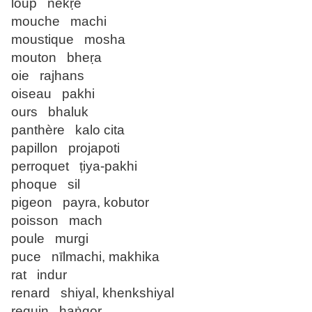
loup nekṛe
mouche machi
moustique mosha
mouton bheṛa
oie rajhans
oiseau pakhi
ours bhaluk
panthère kalo cita
papillon projapoti
perroquet ṭiya-pakhi
phoque sil
pigeon payra, kobutor
poisson mach
poule murgi
puce nīlmachi, makhika
rat indur
renard shiyal, khenkshiyal
requin haṅgor