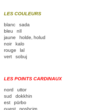
LES COULEURS
blanc sada
bleu nīl
jaune holde, holud
noir kalo
rouge lal
vert sobuj
LES POINTS CARDINAUX
nord uttor
sud dokkhin
est pūrbo
ouest poshcim