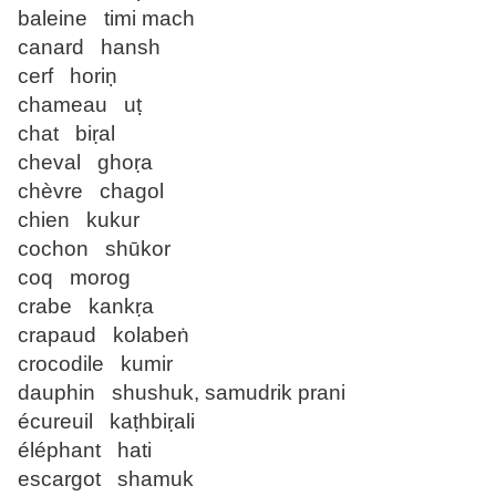
baleine timi mach
canard hansh
cerf horiṇ
chameau uṭ
chat biṛal
cheval ghoṛa
chèvre chagol
chien kukur
cochon shūkor
coq morog
crabe kankṛa
crapaud kolabeṅ
crocodile kumir
dauphin shushuk, samudrik prani
écureuil kaṭhbiṛali
éléphant hati
escargot shamuk