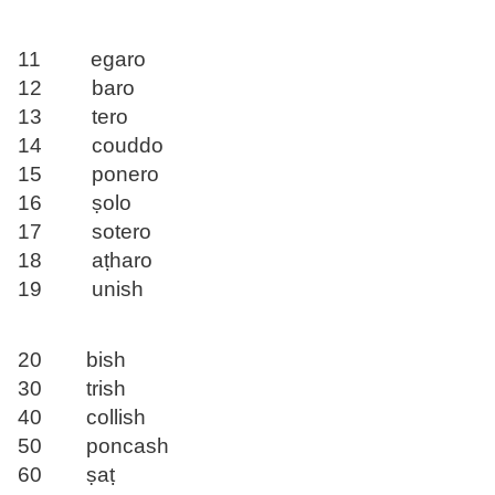
11 egaro
12 baro
13 tero
14 couddo
15 ponero
16 ṣolo
17 sotero
18 aṭharo
19 unish
20 bish
30 trish
40 collish
50 poncash
60 ṣaṭ