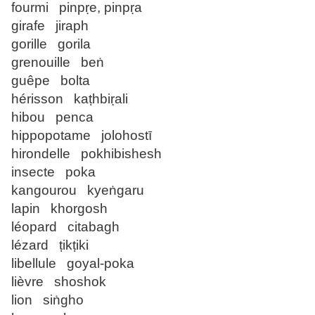
fourmi pinpṛe, pinpṛa
girafe jiraph
gorille gorila
grenouille beṅ
guêpe bolta
hérisson kaṭhbiṛali
hibou penca
hippopotame jolohostī
hirondelle pokhibishesh
insecte poka
kangourou kyeṅgaru
lapin khorgosh
léopard citabagh
lézard ṭikṭiki
libellule goyal-poka
lièvre shoshok
lion siṅgho