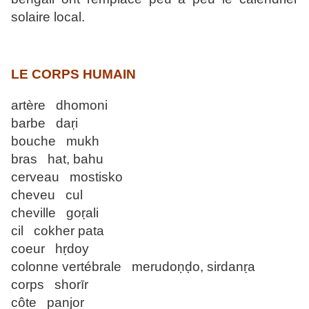
solaire local.
LE CORPS HUMAIN
artère dhomoni
barbe daṛi
bouche mukh
bras hat, bahu
cerveau mostisko
cheveu cul
cheville goṛali
cil cokher pata
coeur hṛdoy
colonne vertébrale merudoṇḍo, sirdanṛa
corps shorīr
côte panjor