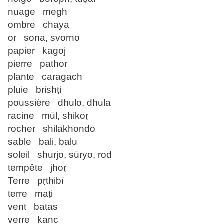
nuage megh
ombre chaya
or sona, svorno
papier kagoj
pierre pathor
plante caragach
pluie brishṭi
poussière dhulo, dhula
racine mūl, shikoṛ
rocher shilakhondo
sable bali, balu
soleil shurjo, sūryo, rod
tempête jhoṛ
Terre pṛthibī
terre maṭi
vent batas
verre kanc