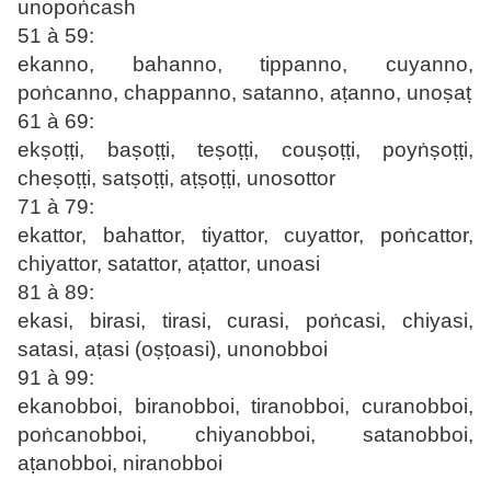
unopoṅcash
51 à 59:
ekanno, bahanno, tippanno, cuyanno,
poṅcanno, chappanno, satanno, aṭanno, unoṣaṭ
61 à 69:
ekṣoṭṭi, baṣoṭṭi, teṣoṭṭi, couṣoṭṭi, poyṅṣoṭṭi,
cheṣoṭṭi, satṣoṭṭi, aṭṣoṭṭi, unosottor
71 à 79:
ekattor, bahattor, tiyattor, cuyattor, poṅcattor,
chiyattor, satattor, aṭattor, unoasi
81 à 89:
ekasi, birasi, tirasi, curasi, poṅcasi, chiyasi,
satasi, aṭasi (oṣṭoasi), unonobboi
91 à 99:
ekanobboi, biranobboi, tiranobboi, curanobboi,
poṅcanobboi, chiyanobboi, satanobboi,
aṭanobboi, niranobboi