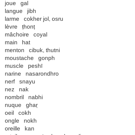
joue gal
langue jibh
larme cokher jol, osru
lèvre ṭhonṭ
mâchoire coyal
main hat
menton cibuk, thutni
moustache gonph
muscle peshī
narine nasarondhro
nerf snayu
nez nak
nombril nabhi
nuque ghaṛ
oeil cokh
ongle nokh
oreille kan