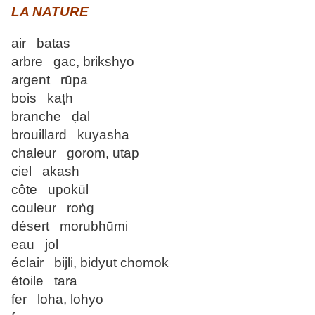
LA NATURE
air batas
arbre gac, brikshyo
argent rūpa
bois kaṭh
branche ḍal
brouillard kuyasha
chaleur gorom, utap
ciel akash
côte upokūl
couleur roṅg
désert morubhūmi
eau jol
éclair bijli, bidyut chomok
étoile tara
fer loha, lohyo