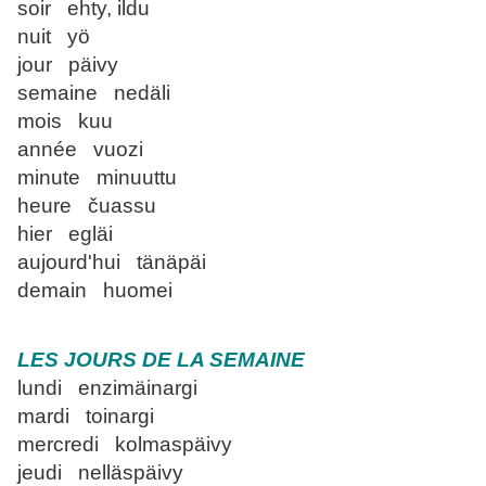
soir ehty, ildu
nuit yö
jour päivy
semaine nedäli
mois kuu
année vuozi
minute minuuttu
heure čuassu
hier egläi
aujourd'hui tänäpäi
demain huomei
LES JOURS DE LA SEMAINE
lundi enzimäinargi
mardi toinargi
mercredi kolmaspäivy
jeudi nelläspäivy