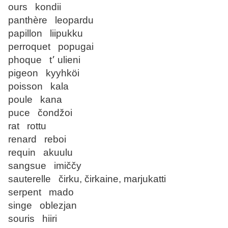
ours kondii
panthère leopardu
papillon liipukku
perroquet popugai
phoque t՚ ulieni
pigeon kyyhköi
poisson kala
poule kana
puce čondžoi
rat rottu
renard reboi
requin akuulu
sangsue imiččy
sauterelle čirku, čirkaine, marjukatti
serpent mado
singe oblezjan
souris hiiri