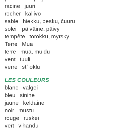
racine juuri
rocher kallivo
sable hiekku, pesku, čuuru
soleil päiväine, päivy
tempête torokku, myrsky
Terre Mua
terre mua, muldu
vent tuuli
verre st՚ oklu
LES COULEURS
blanc valgei
bleu sinine
jaune keldaine
noir mustu
rouge ruskei
vert vihandu