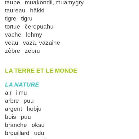
taupe muakondii, muamygry
taureau häkki
tigre tigru
tortue čerepuahu
vache lehmy
veau vaza, vazaine
zèbre zebru
LA TERRE ET LE MONDE
LA NATURE
air ilmu
arbre puu
argent hobju
bois puu
branche oksu
brouillard udu