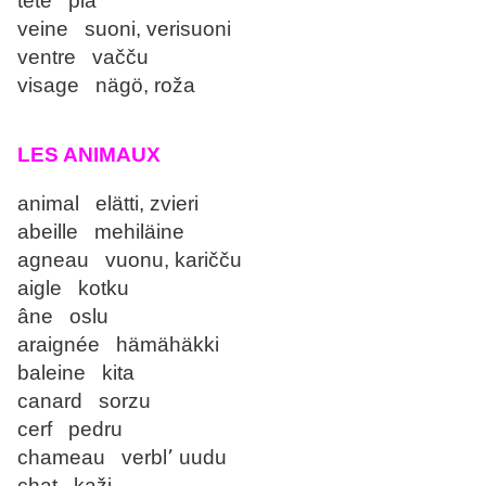
tête piä
veine suoni, verisuoni
ventre vačču
visage nägö, roža
LES ANIMAUX
animal elätti, zvieri
abeille mehiläine
agneau vuonu, karičču
aigle kotku
âne oslu
araignée hämähäkki
baleine kita
canard sorzu
cerf pedru
chameau verbl՚ uudu
chat kaži