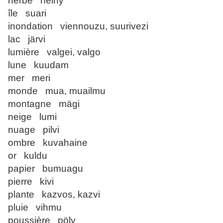
herbe heiny
île suari
inondation viennouzu, suurivezi
lac järvi
lumière valgei, valgo
lune kuudam
mer meri
monde mua, muailmu
montagne mägi
neige lumi
nuage pilvi
ombre kuvahaine
or kuldu
papier bumuagu
pierre kivi
plante kazvos, kazvi
pluie vihmu
poussière pöly