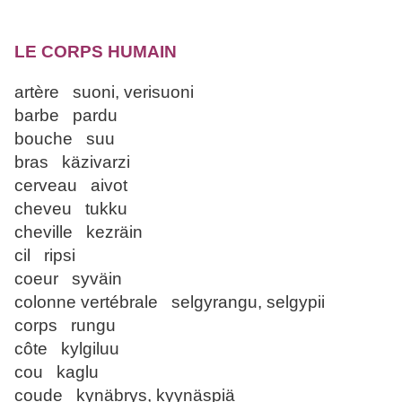
LE CORPS HUMAIN
artère suoni, verisuoni
barbe pardu
bouche suu
bras käzivarzi
cerveau aivot
cheveu tukku
cheville kezräin
cil ripsi
coeur syväin
colonne vertébrale selgyrangu, selgypii
corps rungu
côte kylgiluu
cou kaglu
coude kynäbrys, kyynäspiä