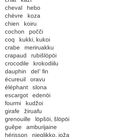
cheval hebo
chèvre koza
chien koiru
cochon počči
coq kukki, kukoi
crabe meriruakku
crapaud rubišlöpöi
crocodile krokodiilu
dauphin del՚ fin
écureuil oravu
éléphant slona
escargot edenöi
fourmi kudžoi
girafe žiruafu
grenouille löpšöi, šlöpöi
guêpe amburijaine
hérisson nieglikko, joža