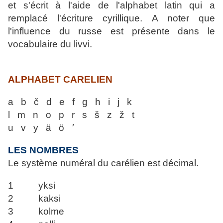
et s'écrit à l'aide de
l'alphabet latin qui a
remplacé l'écriture cyrillique. A noter que
l'influence du rus
se est présente dans le
vocabulaire du livvi.
ALPHABET CARELIEN
a b č d e f g h i j k
l m n o p r s š z ž t
u v y ä ö ՚
LES NOMBRES
Le système numéral du carélien est décimal.
1 yksi
2 kaksi
3 kolme