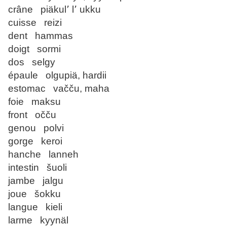
crâne piäkul՚ l՚ ukku
cuisse reizi
dent hammas
doigt sormi
dos selgy
épaule olgupiä, hardii
estomac vačču, maha
foie maksu
front očču
genou polvi
gorge keroi
hanche lanneh
intestin šuoli
jambe jalgu
joue šokku
langue kieli
larme kyynäl