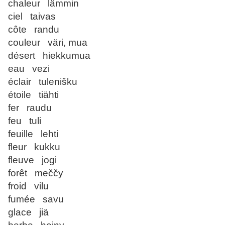
chaleur lämmin
ciel taivas
côte randu
couleur väri, mua
désert hiekkumua
eau vezi
éclair tulenišku
étoile tiähti
fer raudu
feu tuli
feuille lehti
fleur kukku
fleuve jogi
forêt meččy
froid vilu
fumée savu
glace jiä