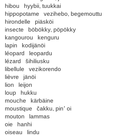
hibou hyybii, tuukkai
hippopotame vezihebo, begemouttu
hirondelle piäsköi
insecte böbökky, pöpökky
kangourou kenguru
lapin kodijänöi
léopard leopardu
lézard šihiliusku
libellule vezikorendo
lièvre jänöi
lion leijon
loup hukku
mouche kärbäine
moustique čakku, pin՚ oi
mouton lammas
oie hanhi
oiseau lindu