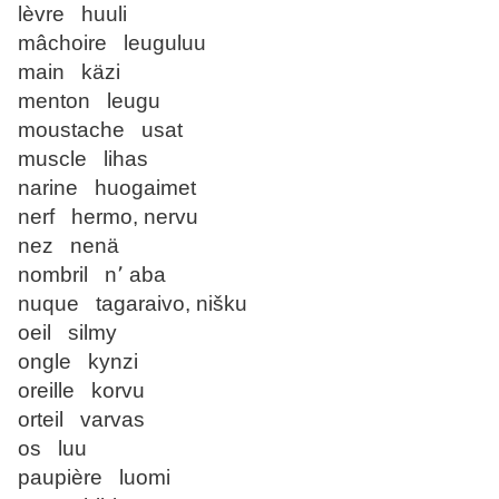
lèvre huuli
mâchoire leuguluu
main käzi
menton leugu
moustache usat
muscle lihas
narine huogaimet
nerf hermo, nervu
nez nenä
nombril n՚ aba
nuque tagaraivo, nišku
oeil silmy
ongle kynzi
oreille korvu
orteil varvas
os luu
paupière luomi