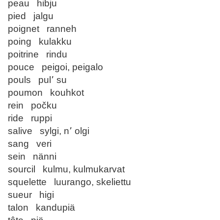
peau hibju
pied jalgu
poignet ranneh
poing kulakku
poitrine rindu
pouce peigoi, peigalo
pouls pul՚ su
poumon kouhkot
rein počku
ride ruppi
salive sylgi, n՚ olgi
sang veri
sein nänni
sourcil kulmu, kulmukarvat
squelette luurango, skeliettu
sueur higi
talon kandupiä