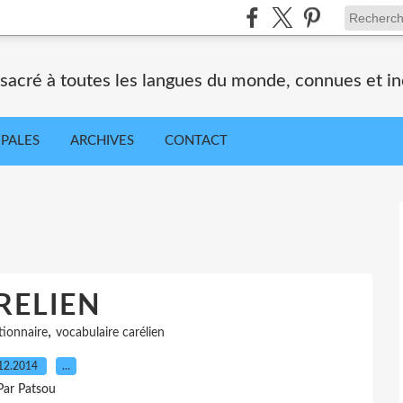
nsacré à toutes les langues du monde, connues et i
IPALES
ARCHIVES
CONTACT
RELIEN
,
tionnaire
vocabulaire carélien
12.2014
…
Par Patsou