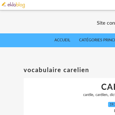
Site co
ACCUEIL
CATÉGORIES PRINC
vocabulaire carelien
CA
,
,
carélie
carélien
dic
19.