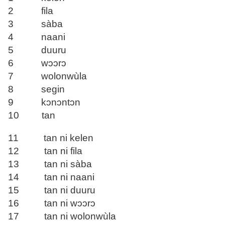
2 fila
3 sàba
4 naani
5 duuru
6 wɔɔrɔ
7 wolonwùla
8 segin
9 kɔnɔntɔn
10 tan
11 tan ni kelen
12 tan ni fila
13 tan ni sàba
14 tan ni naani
15 tan ni duuru
16 tan ni wɔɔrɔ
17 tan ni wolonwùla