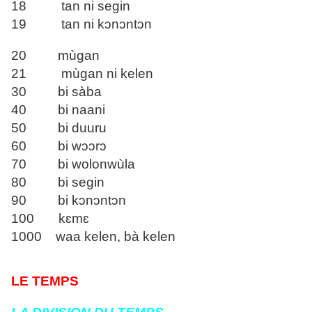
18 tan ni segin
19 tan ni kɔnɔntɔn
20 mùgan
21 mùgan ni kelen
30 bi sàba
40 bi naani
50 bi duuru
60 bi wɔɔrɔ
70 bi wolonwùla
80 bi segin
90 bi kɔnɔntɔn
100 kɛmɛ
1000 waa kelen, bà kelen
LE TEMPS