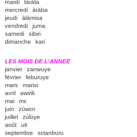
mardi tàràta
mercredi àràba
jeudi àlàmisa
vendredi juma
samedi sibiri
dimanche kari
LES MOIS DE L'ANNEE
janvier zanwuye
février feburuye
mars marisi
avril awirili
mai mɛ
juin zùwɛn
juillet zùlùye
août uti
septembre sɛtanburu