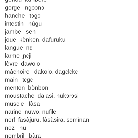
gorge ngɔɔnɔ
hanche tɔgɔ
intestin nùgu
jambe sen
joue kènken, dafuruku
langue nɛ
larme ɲɛji
lèvre dawolo
mâchoire dakolo, dagɛlɛkɛ
main tɛgɛ
menton bònbon
moustache dalasi, nukɔrɔsi
muscle fàsa
narine nuwo, nufile
nerf fàsàjuru, fàsàsira, sɔmìnan
nez nu
nombril bàra