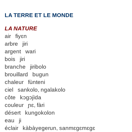
LA TERRE ET LE MONDE
LA NATURE
air fiyɛn
arbre jiri
argent wari
bois jiri
branche jiribolo
brouillard bugun
chaleur fùnteni
ciel sankolo, ngalakolo
côte kɔgɔjìda
couleur ɲɛ, fàri
désert kungokolon
eau ji
éclair kàbàyegerun, sanmɛgɛmɛgɛ