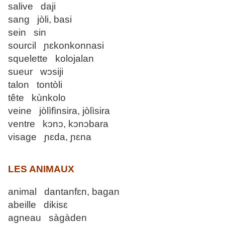
salive daji
sang jòli, basi
sein sin
sourcil ɲɛkonkonnasi
squelette kolojalan
sueur wɔsiji
talon tontòli
tête kùnkolo
veine jòlìfìnsira, jòlìsira
ventre kɔnɔ, kɔnɔbara
visage ɲɛda, ɲɛna
LES ANIMAUX
animal dantanfɛn, bagan
abeille dikisɛ
agneau sàgàden