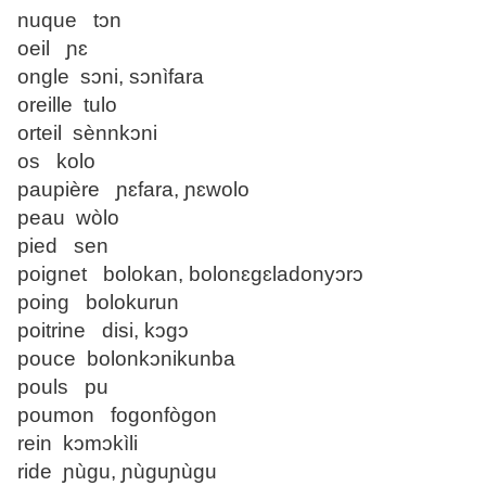
nuque tɔn
oeil ɲɛ
ongle sɔni, sɔnìfara
oreille tulo
orteil sènnkɔni
os kolo
paupière ɲɛfara, ɲɛwolo
peau wòlo
pied sen
poignet bolokan, bolonɛgɛladonyɔrɔ
poing bolokurun
poitrine disi, kɔgɔ
pouce bolonkɔnikunba
pouls pu
poumon fogonfògon
rein kɔmɔkìli
ride ɲùgu, ɲùguɲùgu