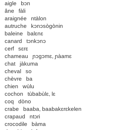
aigle bɔn
âne fàli
araignée ntàlon
autruche kɔnɔsògònin
baleine balɛnɛ
canard tɔnkɔnɔ
cerf sɛrɛ
chameau ɲɔgɔmɛ, ɲàamɛ
chat jàkuma
cheval so
chèvre ba
chien wùlu
cochon tùbabùlɛ, lɛ
coq dòno
crabe baaba, baabakɛrɛkelen
crapaud ntɔri
crocodile bàma