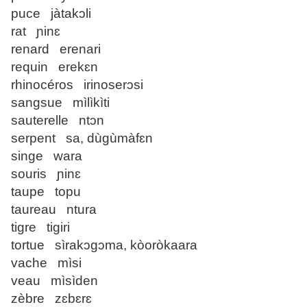
puce jàtakɔli
rat ɲinɛ
renard erenari
requin erekɛn
rhinocéros irinoserɔsi
sangsue mìlìkìti
sauterelle ntɔn
serpent sa, dùgùmàfɛn
singe wara
souris ɲinɛ
taupe topu
taureau ntura
tigre tigiri
tortue sìrakɔgɔma, kòoròkaara
vache mìsi
veau mìsìden
zèbre zɛbɛrɛ