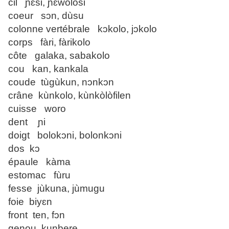
cil ɲɛsi, ɲɛwolosi
coeur sɔn, dùsu
colonne vertébrale kɔkolo, jɔkolo
corps fàri, fàrikolo
côte galaka, sabakolo
cou kan, kankala
coude tùgùkun, nɔnkɔn
crâne kùnkolo, kùnkòlòfilen
cuisse woro
dent ɲi
doigt bolokɔni, bolonkɔni
dos kɔ
épaule kàma
estomac fùru
fesse jùkuna, jùmugu
foie biyɛn
front ten, fɔn
genou kunbere