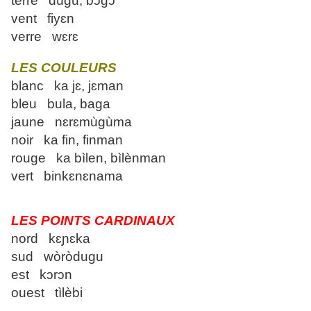
terre dùgu, bɔgɔ
vent fiyɛn
verre wɛrɛ
LES COULEURS
blanc ka jɛ, jɛman
bleu bula, baga
jaune nɛrɛmùgùma
noir ka fin, finman
rouge ka bìlen, bìlènman
vert binkɛnɛnama
LES POINTS CARDINAUX
nord kɛɲɛka
sud wòròdugu
est kɔrɔn
ouest tìlèbi