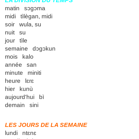
LA DIVISION DU TEMPS
matin sɔgɔma
midi tìlègan, midi
soir wula, su
nuit su
jour tìle
semaine dɔgɔkun
mois kalo
année san
minute miniti
heure lɛrɛ
hier kunù
aujourd'hui bì
demain sini
LES JOURS DE LA SEMAINE
lundi ntɛnɛ