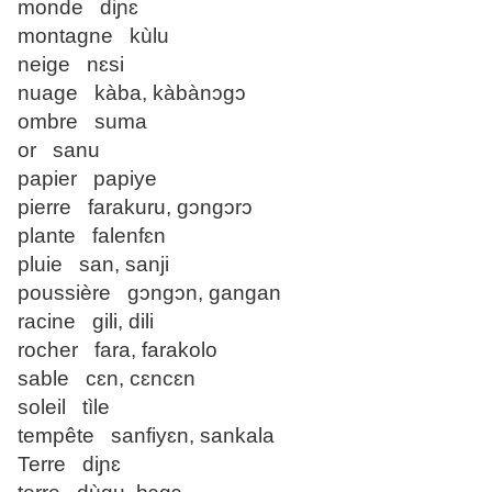
monde diɲɛ
montagne kùlu
neige nɛsi
nuage kàba, kàbànɔgɔ
ombre suma
or sanu
papier papiye
pierre farakuru, gɔngɔrɔ
plante falenfɛn
pluie san, sanji
poussière gɔngɔn, gangan
racine gili, dili
rocher fara, farakolo
sable cɛn, cɛncɛn
soleil tìle
tempête sanfiyɛn, sankala
Terre diɲɛ