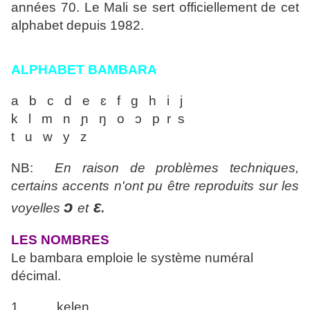
années 70. Le Mali se sert
officiellement de cet
alphabet depuis 1982.
ALPHABET BAMBARA
a b c d e ɛ f g h i j
k l m n ɲ ŋ o ɔ p r s
t u w y z
NB:
En raison de problèmes techniques,
certains accents n'ont pu être reproduits sur les
ɔ
ɛ
.
voyelles
et
LES NOMBRES
Le bambara emploie le système numéral
décimal.
1 kelen