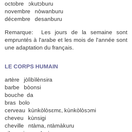
octobre ɔkutɔburu
novembre nòwanburu
décembre desanburu
Remarque: Les jours de la semaine sont
empruntés à l'arabe et les mois de l'année sont
une adaptation du français.
LE CORPS HUMAIN
artère jòlìbìlènsira
barbe bòonsi
bouche da
bras bolo
cerveau kùnkòlòsɛmɛ, kùnkòlòsɔmi
cheveu kùnsigi
cheville ntàma, ntàmàkuru