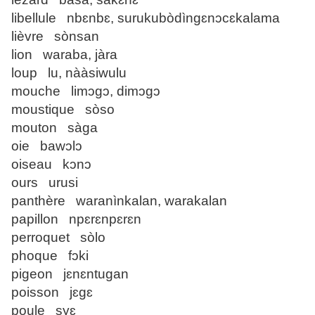
libellule nbɛnbɛ, surukubòdìngɛnɔcɛkalama
lièvre sònsan
lion waraba, jàra
loup lu, nààsiwulu
mouche limɔgɔ, dimɔgɔ
moustique sòso
mouton sàga
oie bawɔlɔ
oiseau kɔnɔ
ours urusi
panthère waranìnkalan, warakalan
papillon npɛrɛnpɛrɛn
perroquet sòlo
phoque fɔki
pigeon jɛnɛntugan
poisson jɛgɛ
poule syɛ