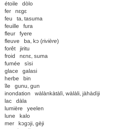
étoile dòlo
fer nɛgɛ
feu ta, tasuma
feuille fura
fleur fyere
fleuve ba, kɔ (
rivière
)
forêt jiritu
froid nɛnɛ, suma
fumée sìsi
glace galasi
herbe bin
île gunu, gun
inondation wàlànkàtàlì, wàlàli, jàhàdìji
lac dàla
lumière yeelen
lune kalo
mer kɔgɔji, gèji