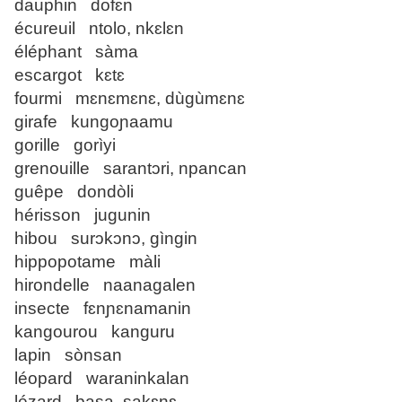
dauphin dofɛn
écureuil ntolo, nkɛlɛn
éléphant sàma
escargot kɛtɛ
fourmi mɛnɛmɛnɛ, dùgùmɛnɛ
girafe kungoɲaamu
gorille gorìyi
grenouille sarantɔri, npancan
guêpe dondòli
hérisson jugunin
hibou surɔkɔnɔ, gìngin
hippopotame màli
hirondelle naanagalen
insecte fɛnɲɛnamanin
kangourou kanguru
lapin sònsan
léopard waraninkalan
lézard basa, sakɛnɛ