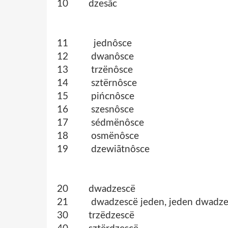
10 dzesãc
11 jednôsce
12 dwanôsce
13 trzënôsce
14 sztërnôsce
15 pińcnôsce
16 szesnôsce
17 sédmënôsce
18 osmënôsce
19 dzewiãtnôsce
20 dwadzescë
21 dwadzescë jeden, jeden dwadze
30 trzëdzescë