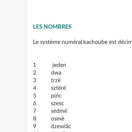
LES NOMBRES
Le système numéral kachoube est décim
1 jeden
2 dwa
3 trzë
4 sztërë
5 pińc
6 szesc
7 sédmë
8 osmë
9 dzewiãc