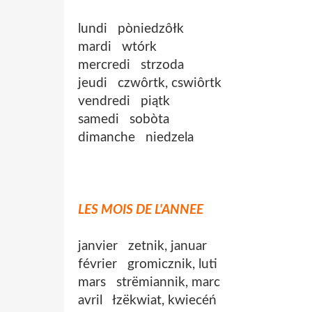
lundi pòniedzôłk
mardi wtórk
mercredi strzoda
jeudi czwôrtk, cswiôrtk
vendredi piątk
samedi sobòta
dimanche niedzela
LES MOIS DE L'ANNEE
janvier zetnik, januar
février gromicznik, luti
mars strëmiannik, marc
avril łzëkwiat, kwiecéń