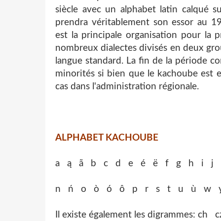
siècle avec un alphabet latin calqué su
prendra véritablement son essor au 1
est la principale organisation pour la 
nombreux dialectes divisés en deux grou
langue standard. La fin de la période 
minorités si bien que le kachoube est en
cas dans l'administration régionale.
ALPHABET KACHOUBE
a ą ã b c d e é ë f g h i j
n ń o ò ó ô p r s t u ù w 
Il existe également les digrammes: c