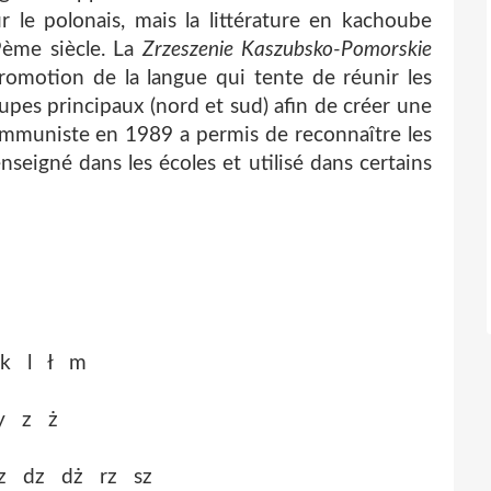
r le polonais, mais la littérature en kachoube
9ème siècle. La
Zrzeszenie Kaszubsko-Pomorskie
promotion de la langue qui tente de réunir les
pes principaux (nord et sud) afin de créer une
communiste en 1989 a permis de reconnaître les
seigné dans les écoles et utilisé dans certains
 k l ł m
y z ż
h cz dz dż rz sz