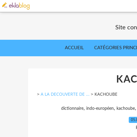
Site co
ACCUEIL
CATÉGORIES PRINC
KA
>
A LA DECOUVERTE DE ...
>
KACHOUBE
,
,
dictionnaire
indo-européen
kachoube
05.