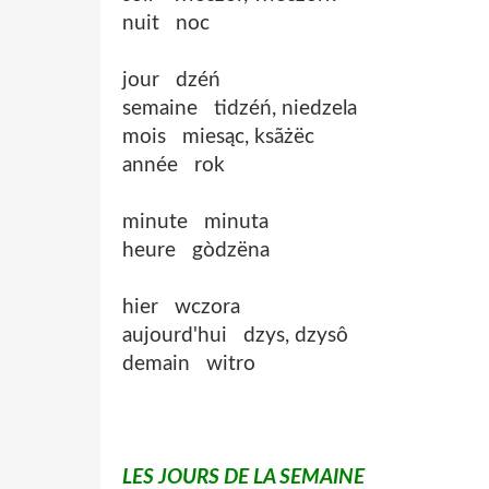
nuit noc
jour dzéń
semaine tidzéń, niedzela
mois miesąc, ksãżëc
année rok
minute minuta
heure gòdzëna
hier wczora
aujourd'hui dzys, dzysô
demain witro
LES JOURS DE LA SEMAINE