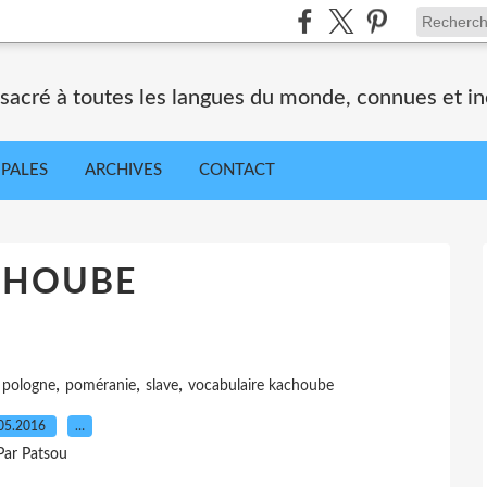
nsacré à toutes les langues du monde, connues et i
IPALES
ARCHIVES
CONTACT
CHOUBE
,
,
,
,
pologne
poméranie
slave
vocabulaire kachoube
05.2016
…
Par Patsou