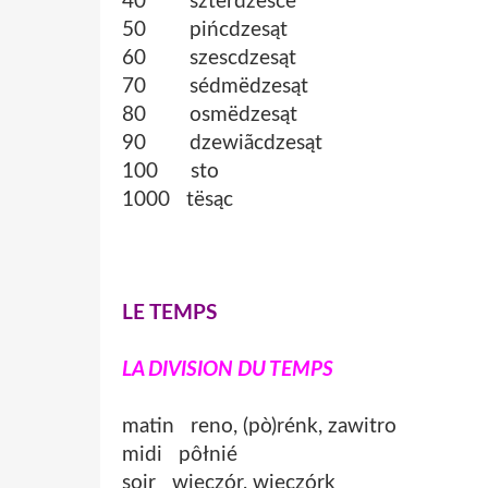
40 sztërdzescë
50 pińcdzesąt
60 szescdzesąt
70 sédmëdzesąt
80 osmëdzesąt
90 dzewiãcdzesąt
100 sto
1000 tësąc
LE TEMPS
LA DIVISION DU TEMPS
matin reno, (pò)rénk, zawitro
midi pôłnié
soir wieczór, wieczórk