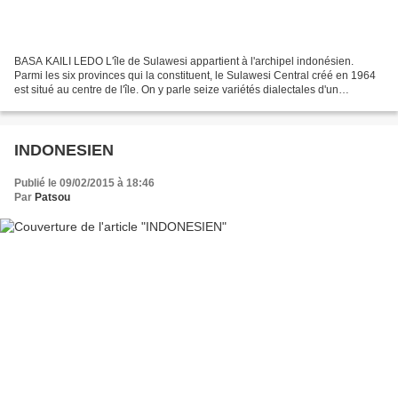
BASA KAILI LEDO L'île de Sulawesi appartient à l'archipel indonésien.
Parmi les six provinces qui la constituent, le Sulawesi Central créé en 1964
est situé au centre de l'île. On y parle seize variétés dialectales d'un
ensemble formant les langues kaili-pamona...
INDONESIEN
Publié le 09/02/2015 à 18:46
Par
Patsou