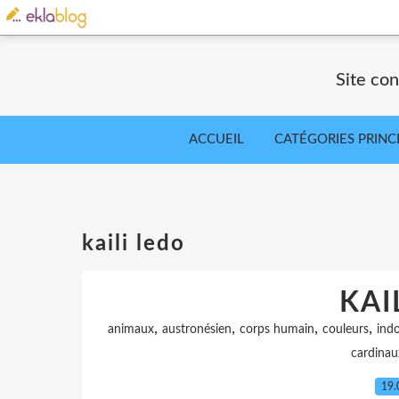
Site co
ACCUEIL
CATÉGORIES PRINC
kaili ledo
KAI
,
,
,
,
animaux
austronésien
corps humain
couleurs
ind
cardinau
19.