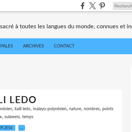
nsacré à toutes les langues du monde, connues et i
IPALES
ARCHIVES
CONTACT
LI LEDO
,
,
,
,
,
onésien
kaili ledo
malayo-polynésien
nature
nombres
points
,
,
x
sulawesi
temps
09.2016
…