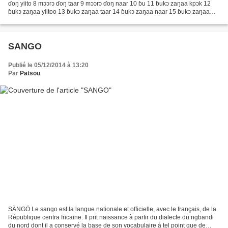
ɗoŋ yiito 8 mɔɔrɔ ɗoŋ taar 9 mɔɔrɔ ɗoŋ naar 10 ɓu 11 ɓukɔ zaŋaa kpɔk 12
ɓukɔ zaŋaa yiitoo 13 ɓukɔ zaŋaa taar 14 ɓukɔ zaŋaa naar 15 ɓukɔ zaŋaa
mɔɔrɔ 16 ɓukɔ zaŋaa mɔɔrɔ ɗoŋ kpɔk 17...
SANGO
Publié le 05/12/2014 à 13:20
Par
Patsou
SÄNGÖ Le sango est la langue nationale et officielle, avec le français, de la
République centra fricaine. Il prit naissance à partir du dialecte du ngbandi
du nord dont il a conservé la base de son vocabulaire à tel point que de