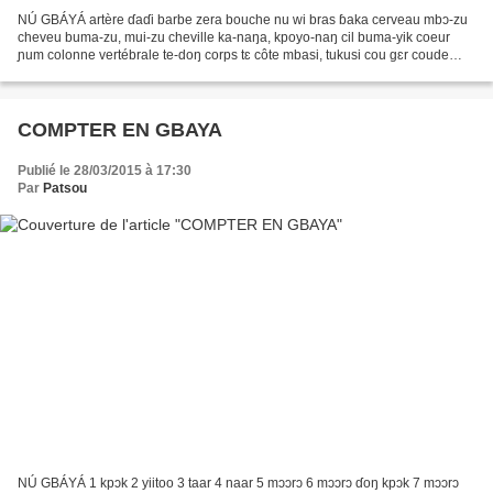
NÚ GBÁYÁ artère ɗaɗi barbe zera bouche nu wi bras ɓaka cerveau mbɔ-zu
cheveu buma-zu, mui-zu cheville ka-naŋa, kpoyo-naŋ cil buma-yik coeur
ɲum colonne vertébrale te-doŋ corps tɛ côte mbasi, tukusi cou gɛr coude
kongo, tuyu cuisse ku dent gbaɲin, ɲin...
COMPTER EN GBAYA
Publié le 28/03/2015 à 17:30
Par
Patsou
NÚ GBÁYÁ 1 kpɔk 2 yiitoo 3 taar 4 naar 5 mɔɔrɔ 6 mɔɔrɔ ɗoŋ kpɔk 7 mɔɔrɔ