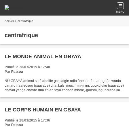
MENU
Accueil
» centrafrique
centrafrique
LE MONDE ANIMAL EN GBAYA
Publié le 28/03/2015 à 17:40
Par
Patsou
NÚ GBÁYÁ animal saɗi abeille gɔrɔ aigle ndio âne toe-fuu araignée wanto
canard naa-sosoo (sauvage) chat kulɛ, mus, mini-mini, gbukuluku (sauvage)
cheval yanga chèvre dua chien toyo cochon mbele,-gadɔm, ngur crabe kaya
crapaud sue crocodile ngando écureuil...
LE CORPS HUMAIN EN GBAYA
Publié le 28/03/2015 à 17:36
Par
Patsou