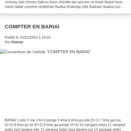
cerveau iuto cheveu ilabora ilaun cheville iae aea tue cil imata ikukul ilaun
coeur iatate colonne vertébrale ituatua ririaknga côte ikarkare ituatua cou
igagal coude ibage kubal...
COMPTER EN BARIAI
Publié le 14/12/2014 à 18:52
Par
Patsou
BARIAI 1 ede 2 rua 3 tol 4 pange 5 lima 6 lima ga ede (5+1) 7 lima ga rua
(5+2) 8 lima ga tol (5+3) 9 lima ga pange (5+4) 10 sangaul (ede) 11 sangaul
(ede) (ga) igegea ede 12 sangaul (ede) (ga) igegea rua 13 sangaul (ede)