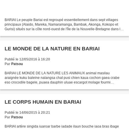
BARIAI Le peuple Bariai est regroupé essentiellement dans sept villages
principaux (Alaido, Mareka, Namaramanga, Bambak, Akonga, Kokopo et
Gurisi) situés sur la côte nord-ouest de l'île de la Nouvelle-Bretagne dans la
province de la Nouvelle-Bretagne...
LE MONDE DE LA NATURE EN BARIAI
Publié le 12/05/2016 à 16:20
Par
Patsou
BARIAI LE MONDE DE LA NATURE LES ANIMAUX animal masilau
araignée kuku baleine nalangsa chat pusi chien kaua cochon gaea crabe
eso crocodile bagele, puaea dauphin uluae escargot molage fourmi
ngesngeso (petite), karkar (grande) guêpe gulupa hibou tut lézard...
LE CORPS HUMAIN EN BARIAI
Publié le 14/06/2015 à 20:21
Par
Patsou
BARIAI artère singida iuaroar barbe iadade ilaun bouche iaoa bras ibage