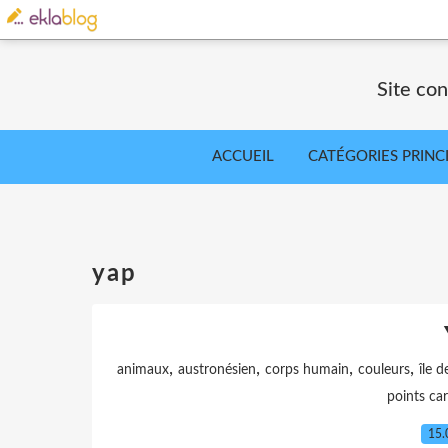
Site co
ACCUEIL
CATÉGORIES PRINC
yap
,
,
,
,
animaux
austronésien
corps humain
couleurs
île d
points ca
15.