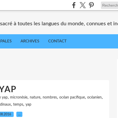
nsacré à toutes les langues du monde, connues et i
IPALES
ARCHIVES
CONTACT
YAP
,
,
,
,
,
,
e yap
micronésie
nature
nombres
océan pacifique
océanien
,
,
rdinaux
temps
yap
08.2016
…