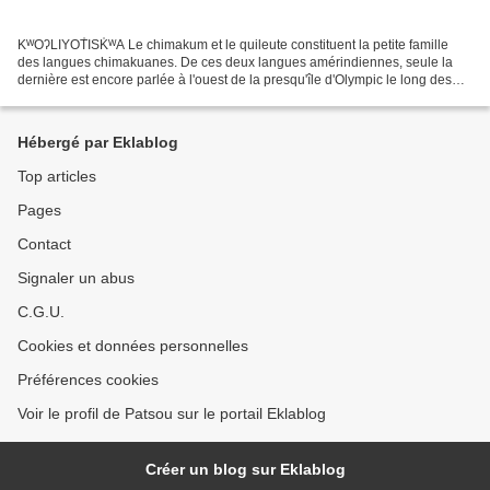
KᵂOʔLIYOT͗ISK͗ᵂA Le chimakum et le quileute constituent la petite famille
des langues chimakuanes. De ces deux langues amérindiennes, seule la
dernière est encore parlée à l'ouest de la presqu'île d'Olympic le long des
rivières Quileute et Hoh, notamment...
Hébergé par Eklablog
Top articles
Pages
Contact
Signaler un abus
C.G.U.
Cookies et données personnelles
Préférences cookies
Voir le profil de Patsou sur le portail Eklablog
Créer un blog sur Eklablog