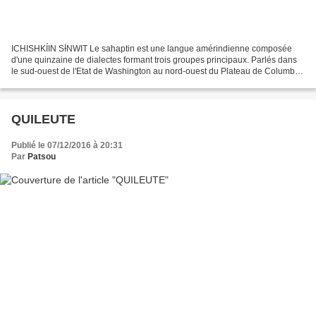
ICHISHKÍIN SƗ́NWIT Le sahaptin est une langue amérindienne composée
d'une quinzaine de dialectes formant trois groupes principaux. Parlés dans
le sud-ouest de l'Etat de Washington au nord-ouest du Plateau de Columbia,
aux Etats-Unis, ils font partie de...
QUILEUTE
Publié le 07/12/2016 à 20:31
Par
Patsou