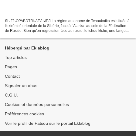
ЛЫГЪОРАВЭТЛЬАЕЛЫЕЛ La région autonome de Tchoukotka est située à
l'extrémité orientale de la Sibérie, face à l'Alaska, au sein de la Fédération
de Russie. Bien qu'en régression face au russe, le tchou ktche, une langue
paléo-sibérienne de la famille tchouktche-kamtchadale,...
Hébergé par Eklablog
Top articles
Pages
Contact
Signaler un abus
C.G.U.
Cookies et données personnelles
Préférences cookies
Voir le profil de Patsou sur le portail Eklablog