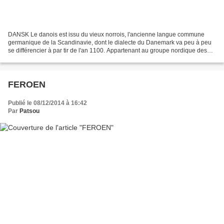
DANSK Le danois est issu du vieux norrois, l'ancienne langue commune
germanique de la Scandinavie, dont le dialecte du Danemark va peu à peu
se différencier à par tir de l'an 1100. Appartenant au groupe nordique des
langues germaniques de la famille indo-européenne,...
FEROEN
Publié le 08/12/2014 à 16:42
Par
Patsou