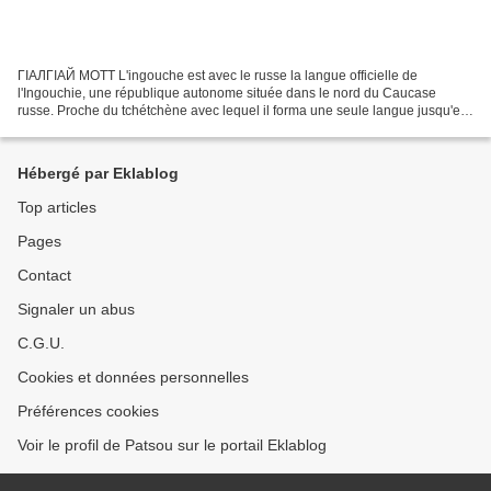
ГӀАЛГӀАЙ МОТТ L'ingouche est avec le russe la langue officielle de
l'Ingouchie, une république autonome située dans le nord du Caucase
russe. Proche du tchétchène avec lequel il forma une seule langue jusqu'en
l'an 800, il existe actuellement deux variantes,...
Hébergé par Eklablog
Top articles
Pages
Contact
Signaler un abus
C.G.U.
Cookies et données personnelles
Préférences cookies
Voir le profil de Patsou sur le portail Eklablog