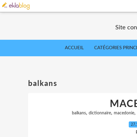
Site co
ACCUEIL
CATÉGORIES PRINC
balkans
MAC
,
,
,
balkans
dictionnaire
macedonie
27.