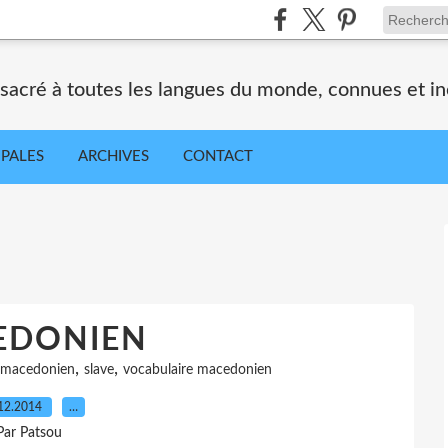
nsacré à toutes les langues du monde, connues et i
IPALES
ARCHIVES
CONTACT
EDONIEN
,
,
macedonien
slave
vocabulaire macedonien
12.2014
…
Par Patsou