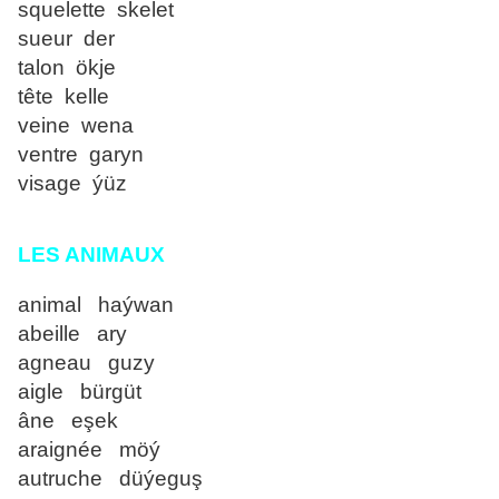
squelette skelet
sueur der
talon ökje
tête kelle
veine wena
ventre garyn
visage ýüz
LES ANIMAUX
animal haýwan
abeille ary
agneau guzy
aigle bürgüt
âne eşek
araignée möý
autruche düýeguş