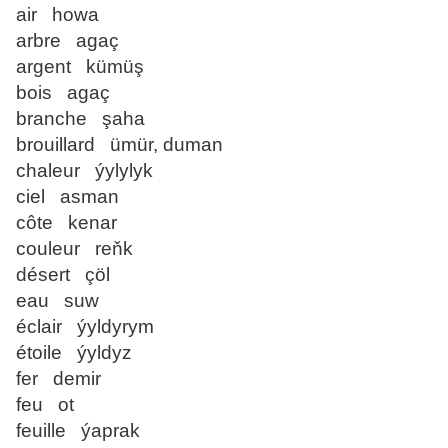
air howa
arbre agaç
argent kümüş
bois agaç
branche şaha
brouillard ümür, duman
chaleur ýylylyk
ciel asman
côte kenar
couleur reňk
désert çöl
eau suw
éclair ýyldyrym
étoile ýyldyz
fer demir
feu ot
feuille ýaprak