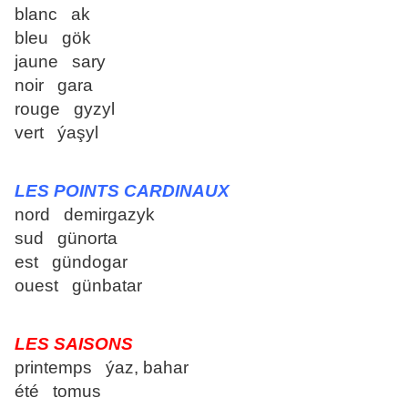
blanc ak
bleu gök
jaune sary
noir gara
rouge gyzyl
vert ýaşyl
LES POINTS CARDINAUX
nord demirgazyk
sud günorta
est gündogar
ouest günbatar
LES SAISONS
printemps ýaz, bahar
été tomus