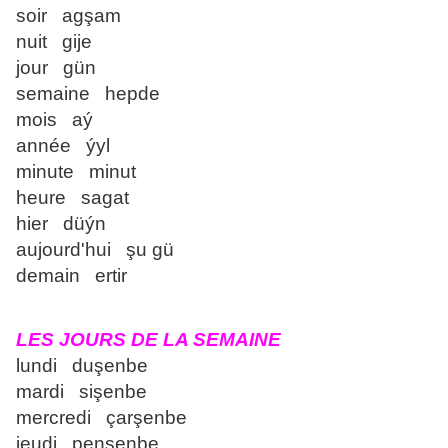
soir agşam
nuit gije
jour gün
semaine hepde
mois aý
année ýyl
minute minut
heure sagat
hier düýn
aujourd'hui şu gü
demain ertir
LES JOURS DE LA SEMAINE
lundi duşenbe
mardi sişenbe
mercredi çarşenbe
jeudi penşenbe