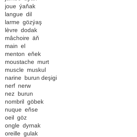
joue ýaňak
langue dil
larme gözýaş
lèvre dodak
mâchoire äň
main el
menton eňek
moustache murt
muscle muskul
narine burun deşigi
nerf nerw
nez burun
nombril göbek
nuque eňse
oeil göz
ongle dyrnak
oreille gulak