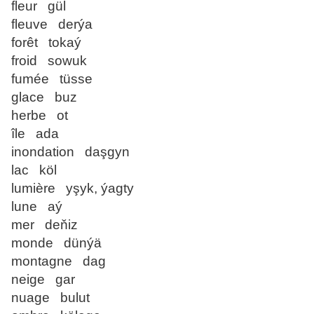
fleur gül
fleuve derýa
forêt tokaý
froid sowuk
fumée tüsse
glace buz
herbe ot
île ada
inondation daşgyn
lac köl
lumière yşyk, ýagty
lune aý
mer deňiz
monde dünýä
montagne dag
neige gar
nuage bulut