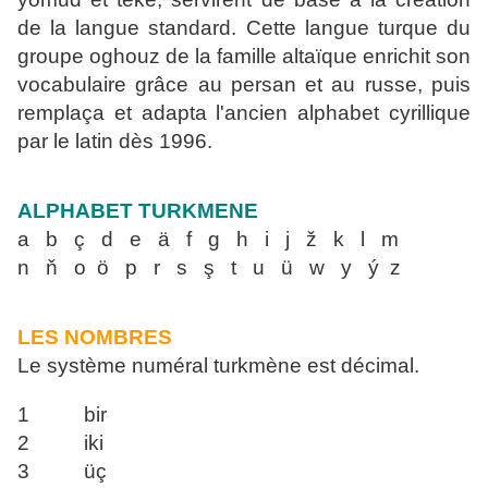
de la langue standard. Cette langue turq
ue du
groupe oghouz de la famille altaïque enrichit son
vocabulaire grâce au persan et au russe, puis
remplaça et adapta l'ancien alphabet cyrillique
par le latin dès 1996.
ALPHABET TURKMENE
a b ç d e ä f g h i j ž k l m
n ň o ö p r s ş t u ü w y ý z
LES NOMBRES
Le système numéral turkmène est décimal.
1 bir
2 iki
3 üç