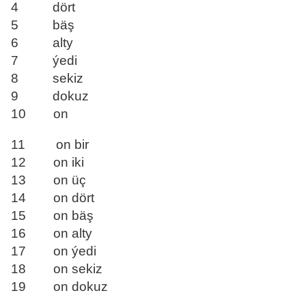
4 dört
5 bäş
6 alty
7 ýedi
8 sekiz
9 dokuz
10 on
11 on bir
12 on iki
13 on üç
14 on dört
15 on bäş
16 on alty
17 on ýedi
18 on sekiz
19 on dokuz