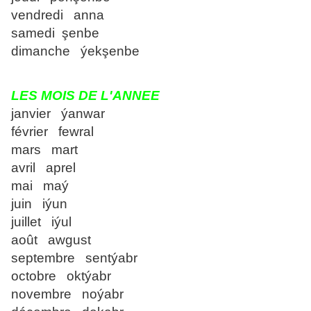
vendredi anna
samedi şenbe
dimanche ýekşenbe
LES MOIS DE L'ANNEE
janvier ýanwar
février fewral
mars mart
avril aprel
mai maý
juin iýun
juillet iýul
août awgust
septembre sentýabr
octobre oktýabr
novembre noýabr