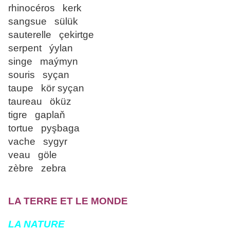
rhinocéros kerk
sangsue sülük
sauterelle çekirtge
serpent ýylan
singe maýmyn
souris syçan
taupe kör syçan
taureau öküz
tigre gaplaň
tortue pyşbaga
vache sygyr
veau göle
zèbre zebra
LA TERRE ET LE MONDE
LA NATURE