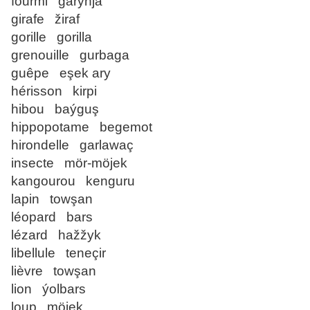
fourmi garynja
girafe žiraf
gorille gorilla
grenouille gurbaga
guêpe eşek ary
hérisson kirpi
hibou baýguş
hippopotame begemot
hirondelle garlawaç
insecte mör-möjek
kangourou kenguru
lapin towşan
léopard bars
lézard hažžyk
libellule teneçir
lièvre towşan
lion ýolbars
loup möjek