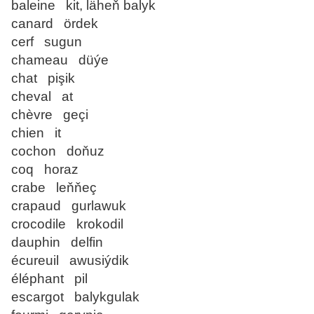
baleine kit, läheň balyk
canard ördek
cerf sugun
chameau düýe
chat pişik
cheval at
chèvre geçi
chien it
cochon doňuz
coq horaz
crabe leňňeç
crapaud gurlawuk
crocodile krokodil
dauphin delfin
écureuil awusiýdik
éléphant pil
escargot balykgulak