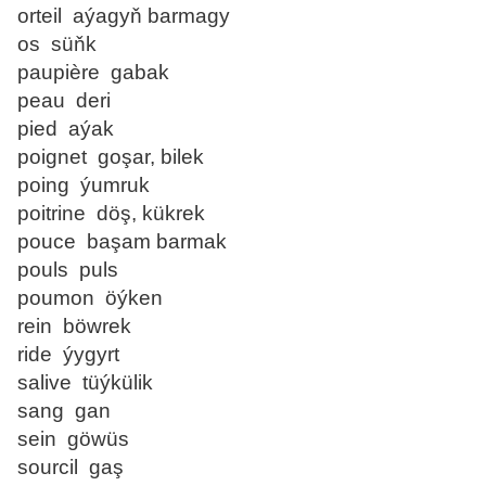
orteil aýagyň barmagy
os süňk
paupière gabak
peau deri
pied aýak
poignet goşar, bilek
poing ýumruk
poitrine döş, kükrek
pouce başam barmak
pouls puls
poumon öýken
rein böwrek
ride ýygyrt
salive tüýkülik
sang gan
sein göwüs
sourcil gaş