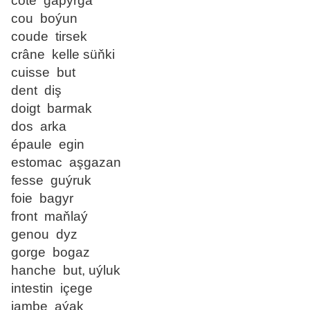
côte gapyrga
cou boýun
coude tirsek
crâne kelle süňki
cuisse but
dent diş
doigt barmak
dos arka
épaule egin
estomac aşgazan
fesse guýruk
foie bagyr
front maňlaý
genou dyz
gorge bogaz
hanche but, uýluk
intestin içege
jambe aýak