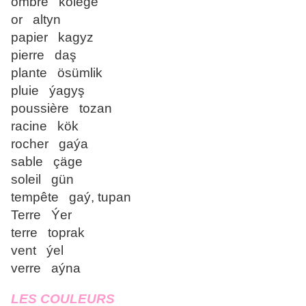
ombre kölege
or altyn
papier kagyz
pierre daş
plante ösümlik
pluie ýagyş
poussière tozan
racine kök
rocher gaýa
sable çäge
soleil gün
tempête gaý, tupan
Terre Ýer
terre toprak
vent ýel
verre aýna
LES COULEURS