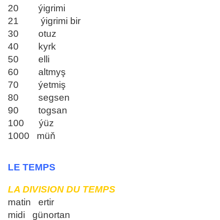
20 ýigrimi
21 ýigrimi bir
30 otuz
40 kyrk
50 elli
60 altmyş
70 ýetmiş
80 segsen
90 togsan
100 ýüz
1000 müň
LE TEMPS
LA DIVISION DU TEMPS
matin ertir
midi günortan