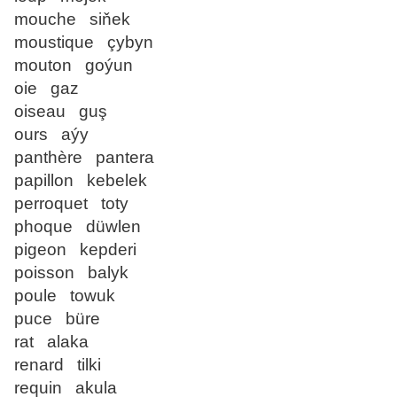
mouche siňek
moustique çybyn
mouton goýun
oie gaz
oiseau guş
ours aýy
panthère pantera
papillon kebelek
perroquet toty
phoque düwlen
pigeon kepderi
poisson balyk
poule towuk
puce büre
rat alaka
renard tilki
requin akula