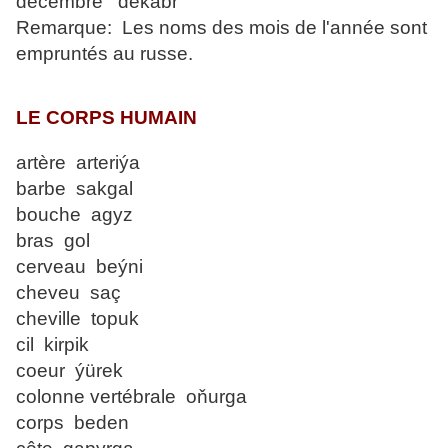
décembre dekabr
Remarque: Les noms des mois de l'année sont
empruntés au russe.
LE CORPS HUMAIN
artère arteriýa
barbe sakgal
bouche agyz
bras gol
cerveau beýni
cheveu saç
cheville topuk
cil kirpik
coeur ýürek
colonne vertébrale oňurga
corps beden