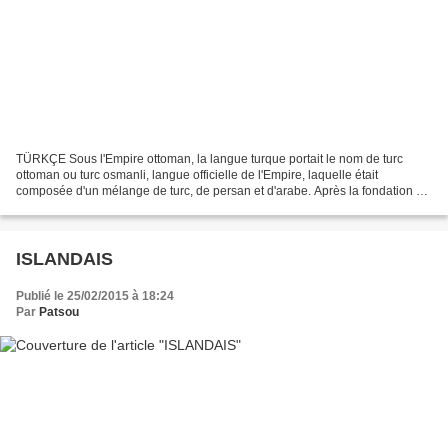
TÜRKÇE Sous l'Empire ottoman, la langue turque portait le nom de turc
ottoman ou turc osmanli, langue officielle de l'Empire, laquelle était
composée d'un mélange de turc, de persan et d'arabe. Après la fondation de
la république, elle remplaça en 1928...
ISLANDAIS
Publié le 25/02/2015 à 18:24
Par
Patsou