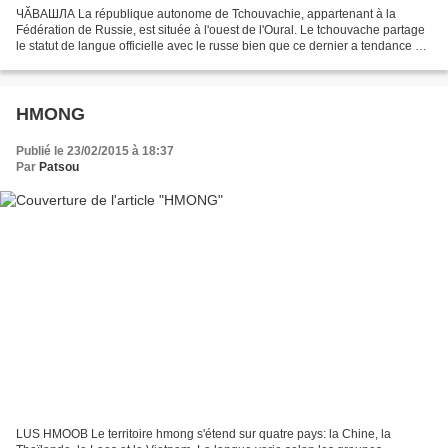
ЧӐВАШЛА La république autonome de Tchouvachie, appartenant à la
Fédération de Russie, est située à l'ouest de l'Oural. Le tchouvache partage
le statut de langue officielle avec le russe bien que ce dernier a tendance à
le supplanter. Cette langue turque...
HMONG
Publié le 23/02/2015 à 18:37
Par
Patsou
LUS HMOOB Le territoire hmong s'étend sur quatre pays: la Chine, la