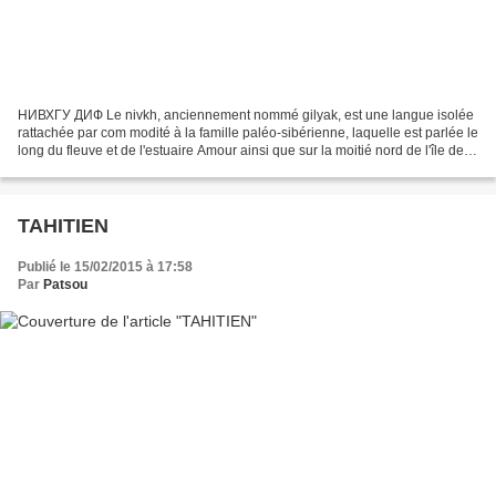
НИВХГУ ДИФ Le nivkh, anciennement nommé gilyak, est une langue isolée
rattachée par com modité à la famille paléo-sibérienne, laquelle est parlée le
long du fleuve et de l'estuaire Amour ainsi que sur la moitié nord de l'île de
Sakhaline, en Russie. Constitué...
TAHITIEN
Publié le 15/02/2015 à 17:58
Par
Patsou