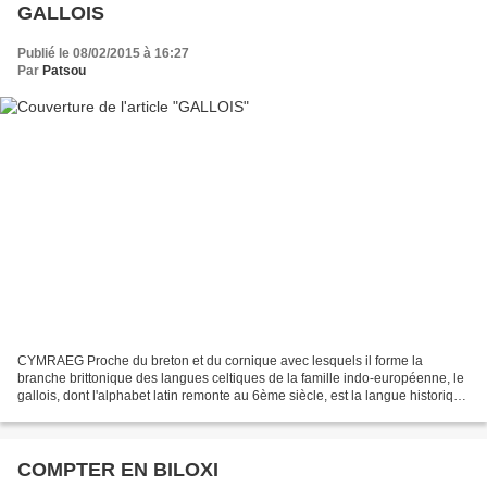
GALLOIS
Publié le 08/02/2015 à 16:27
Par
Patsou
CYMRAEG Proche du breton et du cornique avec lesquels il forme la
branche brittonique des langues celtiques de la famille indo-européenne, le
gallois, dont l'alphabet latin remonte au 6ème siècle, est la langue historique
et officielle, avec l'anglais,...
COMPTER EN BILOXI