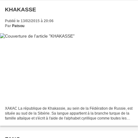
KHAKASSE
Publié le 13/02/2015 à 20:06
Par
Patsou
ХАКАС La république de Khakassie, au sein de la Fédération de Russie, est
située au sud de la Sibérie. Sa langue appartient à la branche turque de la
famille altaïque et s'écrit à l'aide de l'alphabet cyrillique comme toutes les
autres langues de Russie....