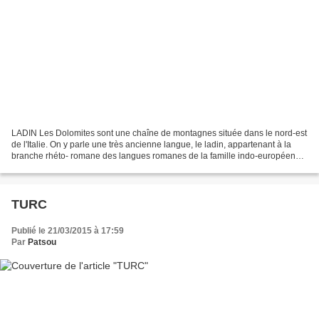
LADIN Les Dolomites sont une chaîne de montagnes située dans le nord-est
de l'Italie. On y parle une très ancienne langue, le ladin, appartenant à la
branche rhéto- romane des langues romanes de la famille indo-européenne
qui se rapproche du romanche...
TURC
Publié le 21/03/2015 à 17:59
Par
Patsou