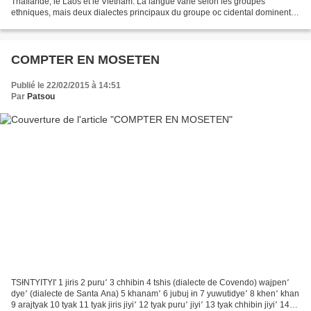
Thaïlande, le Laos et le Vietnam. La langue varie selon les groupes
ethniques, mais deux dialectes principaux du groupe oc cidental dominent
néanmoins, lesquels sont également parlés...
COMPTER EN MOSETEN
Publié le 22/02/2015 à 14:51
Par
Patsou
TSƗNTYITYI' 1 jiris 2 puru՚ 3 chhibin 4 tshis (dialecte de Covendo) wajpen՚
dye՚ (dialecte de Santa Ana) 5 khanam՚ 6 jubuj ɨn 7 yuwutidye՚ 8 khen՚ khan
9 arajtyak 10 tyak 11 tyak jiris jiyi՚ 12 tyak puru՚ jiyi՚ 13 tyak chhibin jiyi՚ 14