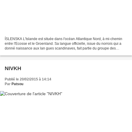
ÍSLENSKA L'Islande est située dans l'océan Atlantique Nord, à mi-chemin
entre l'Ecosse et le Groenland. Sa langue officielle, issue du norrois qui a
donné naissance aux lan gues scandinaves, fait partie du groupe des
langues germaniques du nord de la...
NIVKH
Publié le 20/02/2015 à 14:14
Par
Patsou