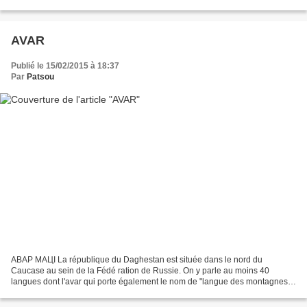
tyak tshis jiyi՚...
AVAR
Publié le 15/02/2015 à 18:37
Par
Patsou
АВАР МАЦӀ La république du Daghestan est située dans le nord du
Caucase au sein de la Fédé ration de Russie. On y parle au moins 40
langues dont l'avar qui porte également le nom de "langue des montagnes"
(магӏарул мацӏ). Cette langue du groupe avar-...