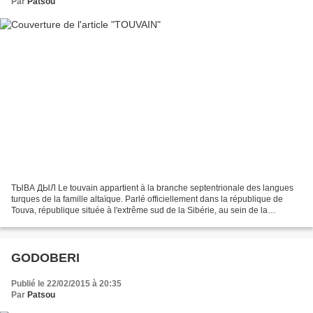
Par
Patsou
ТЫВА ДЫЛ Le touvain appartient à la branche septentrionale des langues
turques de la famille altaïque. Parlé officiellement dans la république de
Touva, république située à l'extrême sud de la Sibérie, au sein de la
Fédération de Russie, le tou vain,...
GODOBERI
Publié le 22/02/2015 à 20:35
Par
Patsou