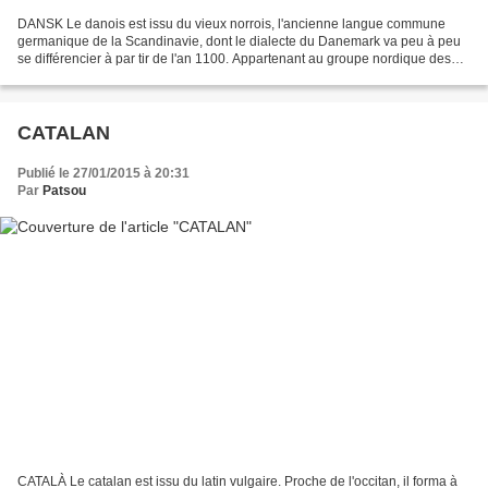
DANSK Le danois est issu du vieux norrois, l'ancienne langue commune
germanique de la Scandinavie, dont le dialecte du Danemark va peu à peu
se différencier à par tir de l'an 1100. Appartenant au groupe nordique des
langues germaniques de la famille indo-européenne,...
CATALAN
Publié le 27/01/2015 à 20:31
Par
Patsou
CATALÀ Le catalan est issu du latin vulgaire. Proche de l'occitan, il forma à