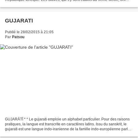
résisté à l'invasion germanique et...
GUJARATI
Publié le 28/02/2015 à 21:05
Par
Patsou
GUJARĀTĪ * * Le gujarati emploie un alphabet particulier. Pour des raisons
pratiques, la langue est transcrite en caractères latins. Issu du sanskrit, le
gujarati est une langue indo-iranienne de la famille indo-européenne parlée
principalement dans l'Etat...