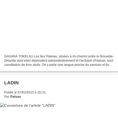
GAGANA TOKELAU Les îles Tokelau, situées à mi-chemin entre la Nouvelle-
Zélande dont elles dépendent administrativement et l'archipel d'Hawaii, sont
constituées de trois atolls. On y parle une langue proche du samoan et du
tuvaluan qui appartient au groupe...
LADIN
Publié le 07/02/2015 à 20:31
Par
Patsou