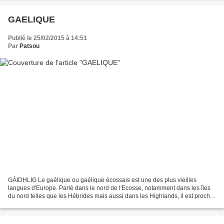
GAELIQUE
Publié le 25/02/2015 à 14:51
Par
Patsou
GÀIDHLIG Le gaélique ou gaélique écossais est une des plus vieilles
langues d'Europe. Parlé dans le nord de l'Ecosse, notamment dans les îles
du nord telles que les Hébrides mais aussi dans les Highlands, il est proche
de l'irlandais dont il s'est séparé...