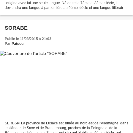
l'origine avec lui une seule langue. Né entre le 7ème et 8ème siècle, il
deviendra une langue à part entière au 9ème siècle et une langue littéraire
trois siècles plus tard....
SORABE
Publié le 11/03/2015 à 21:03
Par
Patsou
SERBSKI La province de Lusace est située au nord-est de l'Allemagne, dans
les länder de Saxe et de Brandebourg, proches de la Pologne et de la
République tchèque. Les Slaves, qui s'y sont établis au 9ème siècle, ont