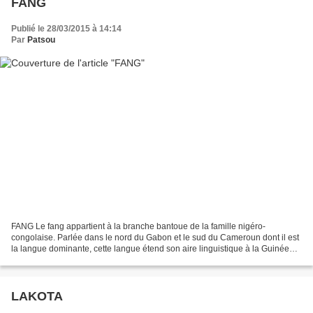
FANG
Publié le 28/03/2015 à 14:14
Par
Patsou
FANG Le fang appartient à la branche bantoue de la famille nigéro-
congolaise. Parlée dans le nord du Gabon et le sud du Cameroun dont il est
la langue dominante, cette langue étend son aire linguistique à la Guinée
équatoriale et à la république du Congo....
LAKOTA