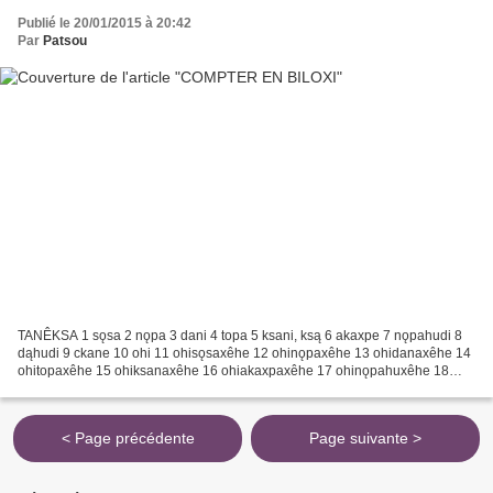
Publié le 20/01/2015 à 20:42
Par
Patsou
TANÊKSA 1 sǫsa 2 nǫpa 3 dani 4 topa 5 ksani, ksą 6 akaxpe 7 nǫpahudi 8
dąhudi 9 ckane 10 ohi 11 ohisǫsaxêhe 12 ohinǫpaxêhe 13 ohidanaxêhe 14
ohitopaxêhe 15 ohiksanaxêhe 16 ohiakaxpaxêhe 17 ohinǫpahuxêhe 18
ohidąhuxêhe 19 ohickanaxêhe 20 ohi nǫpa 21 ohi...
< Page précédente
Page suivante >