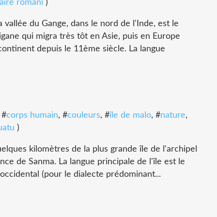
aire romani
)
lée du Gange, dans le nord de l'Inde, est le
gane qui migra très tôt en Asie, puis en Europe
continent depuis le 11ème siècle. La langue
, #
corps humain
, #
couleurs
, #
île de malo
, #
nature
,
uatu
)
ques kilomètres de la plus grande île de l'archipel
nce de Sanma. La langue principale de l'île est le
ccidental (pour le dialecte prédominant...