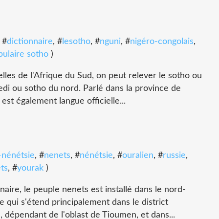
, #
dictionnaire
, #
lesotho
, #
nguni
, #
nigéro-congolais
,
bulaire sotho
)
les de l'Afrique du Sud, on peut relever le sotho ou
edi ou sotho du nord. Parlé dans la province de
 est également langue officielle...
-nénétsie
, #
nenets
, #
nénétsie
, #
ouralien
, #
russie
,
ts
, #
yourak
)
re, le peuple nenets est installé dans le nord-
re qui s'étend principalement dans le district
 dépendant de l'oblast de Tioumen, et dans...