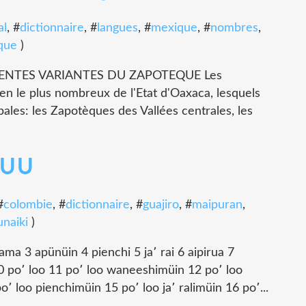
al
, #
dictionnaire
, #
langues
, #
mexique
, #
nombres
,
que
)
ENTES VARIANTES DU ZAPOTEQUE Les
n le plus nombreux de l'Etat d'Oaxaca, lesquels
pales: les Zapotèques des Vallées centrales, les
YUU
#
colombie
, #
dictionnaire
, #
guajiro
, #
maipuran
,
naiki
)
 3 apünüin 4 pienchi 5 ja՚ rai 6 aipirua 7
10 po՚ loo 11 po՚ loo waneeshimüin 12 po՚ loo
 loo pienchimüin 15 po՚ loo ja՚ ralimüin 16 po՚...