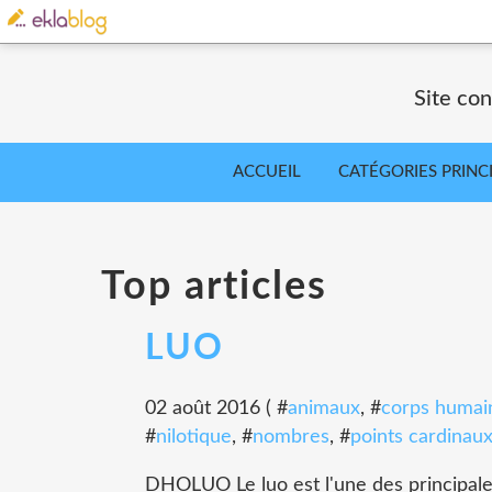
Site co
ACCUEIL
CATÉGORIES PRINC
Top articles
LUO
02 août 2016 ( #
animaux
, #
corps humai
#
nilotique
, #
nombres
, #
points cardinau
DHOLUO Le luo est l'une des principale