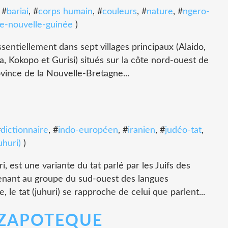
, #
bariai
, #
corps humain
, #
couleurs
, #
nature
, #
ngero-
e-nouvelle-guinée
)
sentiellement dans sept villages principaux (Alaido,
Kokopo et Gurisi) situés sur la côte nord-ouest de
ovince de la Nouvelle-Bretagne...
#
dictionnaire
, #
indo-européen
, #
iranien
, #
judéo-tat
,
uhuri)
)
 est une variante du tat parlé par les Juifs des
enant au groupe du sud-ouest des langues
 le tat (juhuri) se rapproche de celui que parlent...
 ZAPOTEQUE