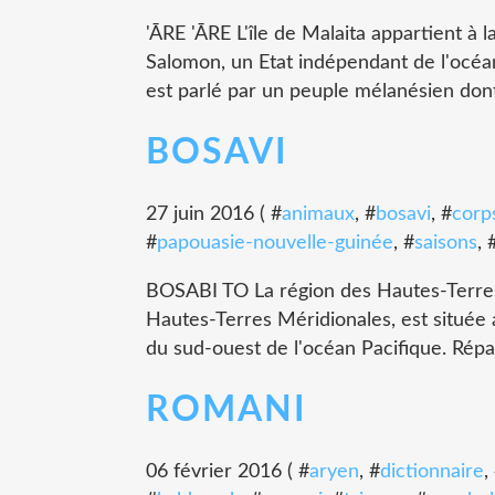
'ĀRE 'ĀRE L'île de Malaita appartient à
Salomon, un Etat indépendant de l'océan 
est parlé par un peuple mélanésien dont
BOSAVI
27 juin 2016 ( #
animaux
, #
bosavi
, #
corp
#
papouasie-nouvelle-guinée
, #
saisons
, 
BOSABI TO La région des Hautes-Terres,
Hautes-Terres Méridionales, est située
du sud-ouest de l'océan Pacifique. Répart
ROMANI
06 février 2016 ( #
aryen
, #
dictionnaire
,