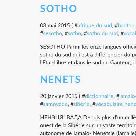
SOTHO
03 mai 2015 ( #
afrique du sud
, #
bantou
#
sesotho
, #
sotho
, #
sotho du sud
, #
voca
SESOTHO Parmi les onze langues officiel
sotho du sud qui est à différencier du p
l'Etat-Libre et dans le sud du Gauteng, il
NENETS
20 janvier 2015 ( #
dictionnaire
, #
iamalo
#
samoyède
, #
sibérie
, #
vocabulaire nene
НЕНЭЦЯ՚ ВАДА Depuis plus d'un millénai
ouest de la Sibérie sur un vaste territoi
autonome de Iamalo- Nénétsie (Iamalie),