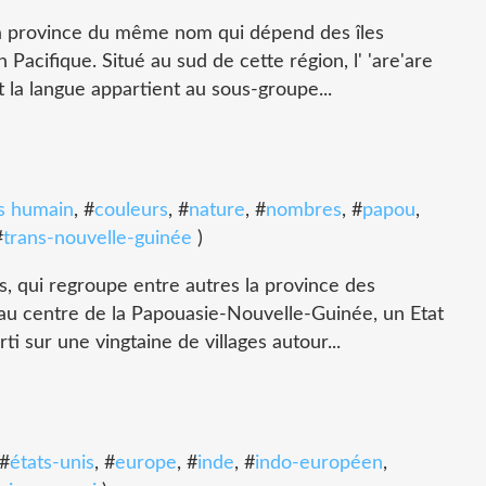
 la province du même nom qui dépend des îles
Pacifique. Situé au sud de cette région, l' 'are'are
 la langue appartient au sous-groupe...
s humain
, #
couleurs
, #
nature
, #
nombres
, #
papou
,
#
trans-nouvelle-guinée
)
 qui regroupe entre autres la province des
 au centre de la Papouasie-Nouvelle-Guinée, un Etat
i sur une vingtaine de villages autour...
 #
états-unis
, #
europe
, #
inde
, #
indo-européen
,