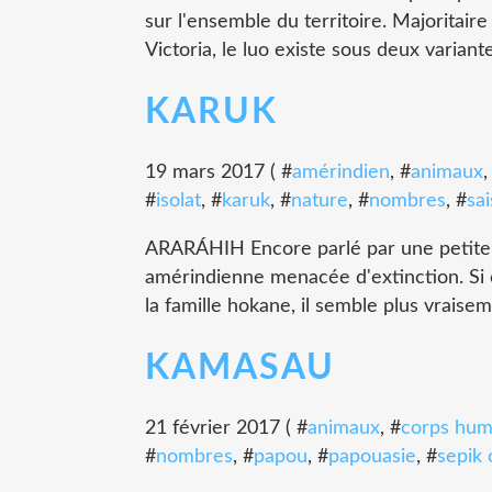
sur l'ensemble du territoire. Majoritair
Victoria, le luo existe sous deux variant
KARUK
19 mars 2017 ( #
amérindien
, #
animaux
,
#
isolat
, #
karuk
, #
nature
, #
nombres
, #
sa
ARARÁHIH Encore parlé par une petite p
amérindienne menacée d'extinction. Si c
la famille hokane, il semble plus vraisem
KAMASAU
21 février 2017 ( #
animaux
, #
corps hum
#
nombres
, #
papou
, #
papouasie
, #
sepik 