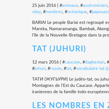
25 juin 2016 ( #
animaux
, #
austronésien
vitaz
, #
nombres
, #
océanique
, #
papouasi
BARIAI Le peuple Bariai est regroupé es
Mareka, Namaramanga, Bambak, Akonga, 
l'île de la Nouvelle-Bretagne dans la pr
TAT (JUHURI)
12 mars 2016 ( #
caucase
, #
daghestan
, 
#
juhuri
, #
russie
, #
tat
, #
vocabulaire tat (j
ТАТИ (ЖУГЬУРИ) Le judéo-tat, ou juhuri,
Montagnes de l'Est du Caucase. Appart
iraniennes de la famille indo-européenne,
LES NOMBRES EN