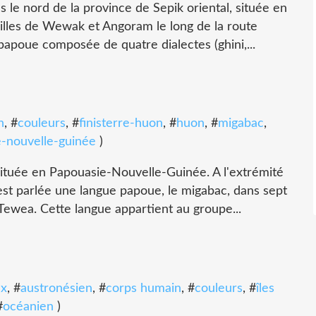
 nord de la province de Sepik oriental, située en
illes de Wewak et Angoram le long de la route
apoue composée de quatre dialectes (ghini,...
n
, #
couleurs
, #
finisterre-huon
, #
huon
, #
migabac
,
-nouvelle-guinée
)
tuée en Papouasie-Nouvelle-Guinée. A l'extrémité
est parlée une langue papoue, le migabac, dans sept
 Tewea. Cette langue appartient au groupe...
ux
, #
austronésien
, #
corps humain
, #
couleurs
, #
îles
#
océanien
)