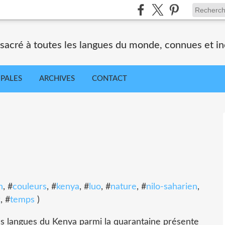
nsacré à toutes les langues du monde, connues et i
IPALES
ARCHIVES
CONTACT
n
, #
couleurs
, #
kenya
, #
luo
, #
nature
, #
nilo-saharien
,
x
, #
temps
)
s langues du Kenya parmi la quarantaine présente