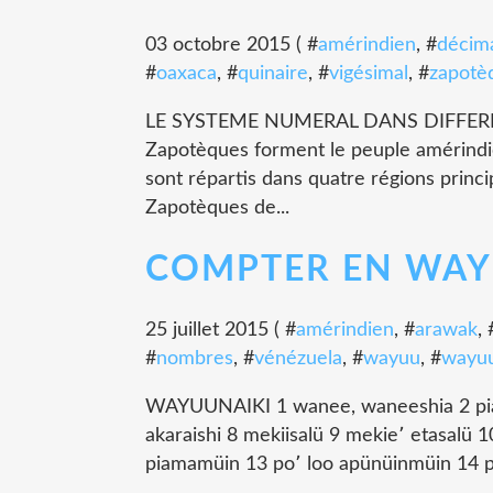
03 octobre 2015 ( #
amérindien
, #
décim
#
oaxaca
, #
quinaire
, #
vigésimal
, #
zapotè
LE SYSTEME NUMERAL DANS DIFFER
Zapotèques forment le peuple amérindie
sont répartis dans quatre régions princi
Zapotèques de...
COMPTER EN WA
25 juillet 2015 ( #
amérindien
, #
arawak
, 
#
nombres
, #
vénézuela
, #
wayuu
, #
wayuu
WAYUUNAIKI 1 wanee, waneeshia 2 piama
akaraishi 8 mekiisalü 9 mekie՚ etasalü 
piamamüin 13 po՚ loo apünüinmüin 14 po՚