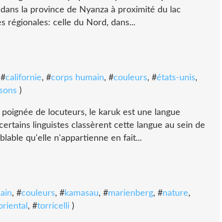
e dans la province de Nyanza à proximité du lac
es régionales: celle du Nord, dans...
 #
californie
, #
corps humain
, #
couleurs
, #
états-unis
,
isons
)
oignée de locuteurs, le karuk est une langue
ertains linguistes classèrent cette langue au sein de
blable qu'elle n'appartienne en fait...
ain
, #
couleurs
, #
kamasau
, #
marienberg
, #
nature
,
oriental
, #
torricelli
)