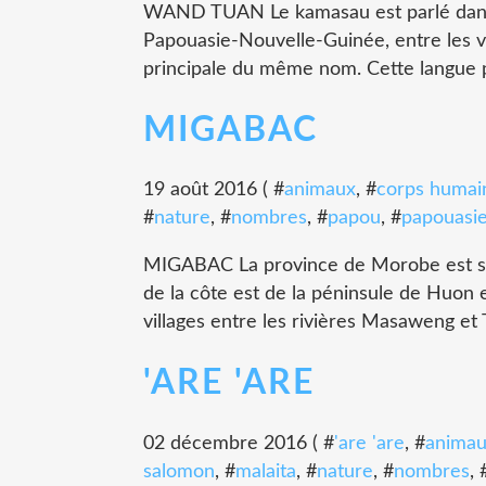
WAND TUAN Le kamasau est parlé dans le
Papouasie-Nouvelle-Guinée, entre les v
principale du même nom. Cette langue p
MIGABAC
19 août 2016 ( #
animaux
, #
corps humai
#
nature
, #
nombres
, #
papou
, #
papouasie
MIGABAC La province de Morobe est si
de la côte est de la péninsule de Huon 
villages entre les rivières Masaweng et
'ARE 'ARE
02 décembre 2016 ( #
'are 'are
, #
anima
salomon
, #
malaita
, #
nature
, #
nombres
, 