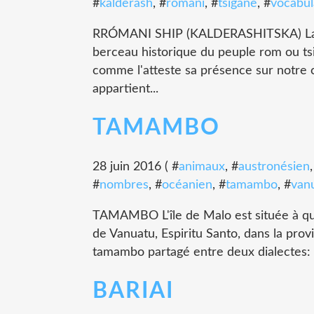
#
kalderash
, #
romani
, #
tsigane
, #
vocabul
RRÓMANI SHIP (KALDERASHITSKA) La val
berceau historique du peuple rom ou tsi
comme l'atteste sa présence sur notre 
appartient...
TAMAMBO
28 juin 2016 ( #
animaux
, #
austronésien
#
nombres
, #
océanien
, #
tamambo
, #
van
TAMAMBO L'île de Malo est située à quel
de Vanuatu, Espiritu Santo, dans la provi
tamambo partagé entre deux dialectes: o
BARIAI