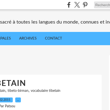
nsacré à toutes les langues du monde, connues et i
IPALES
ARCHIVES
CONTACT
BETAIN
,
,
tain
tibeto-birman
vocabulaire tibetain
02.2015
…
Par Patsou