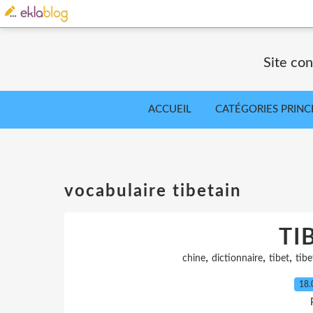
Site co
ACCUEIL
CATÉGORIES PRINC
vocabulaire tibetain
TI
,
,
,
chine
dictionnaire
tibet
tibe
18.