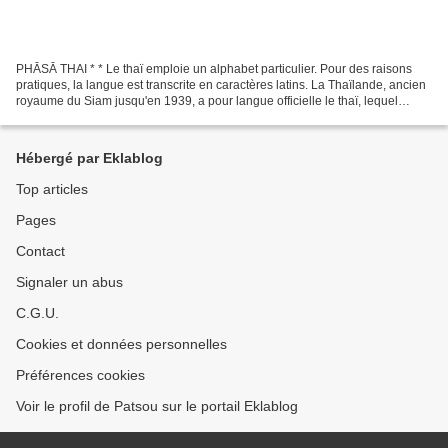
PHĀSĀ THAI * * Le thaï emploie un alphabet particulier. Pour des raisons
pratiques, la langue est transcrite en caractères latins. La Thaïlande, ancien
royaume du Siam jusqu'en 1939, a pour langue officielle le thaï, lequel
appartient à la branche taï...
Hébergé par Eklablog
Top articles
Pages
Contact
Signaler un abus
C.G.U.
Cookies et données personnelles
Préférences cookies
Voir le profil de Patsou sur le portail Eklablog