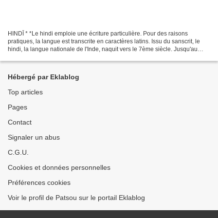
HINDĪ * *Le hindi emploie une écriture particulière. Pour des raisons
pratiques, la langue est transcrite en caractères latins. Issu du sanscrit, le
hindi, la langue nationale de l'Inde, naquit vers le 7ème siècle. Jusqu'au
XXème, il était nommé hindoustani...
Hébergé par Eklablog
Top articles
Pages
Contact
Signaler un abus
C.G.U.
Cookies et données personnelles
Préférences cookies
Voir le profil de Patsou sur le portail Eklablog