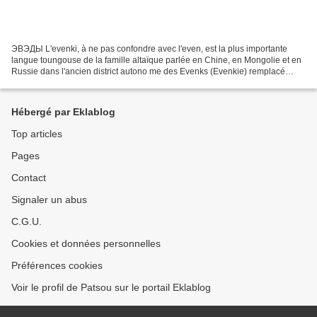
ЭВЭДЫ L'evenki, à ne pas confondre avec l'even, est la plus importante
langue toungouse de la famille altaïque parlée en Chine, en Mongolie et en
Russie dans l'ancien district autono me des Evenks (Evenkie) remplacé
depuis par le kraï de Krasnoïarsk,...
Hébergé par Eklablog
Top articles
Pages
Contact
Signaler un abus
C.G.U.
Cookies et données personnelles
Préférences cookies
Voir le profil de Patsou sur le portail Eklablog