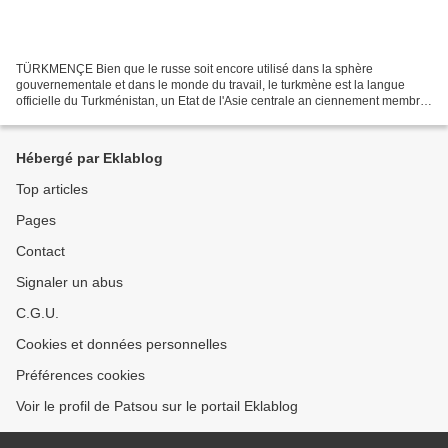
TÜRKMENÇE Bien que le russe soit encore utilisé dans la sphère
gouvernementale et dans le monde du travail, le turkmène est la langue
officielle du Turkménistan, un Etat de l'Asie centrale an ciennement membre
de l'Union soviétique aujourd'hui disparue....
Hébergé par Eklablog
Top articles
Pages
Contact
Signaler un abus
C.G.U.
Cookies et données personnelles
Préférences cookies
Voir le profil de Patsou sur le portail Eklablog