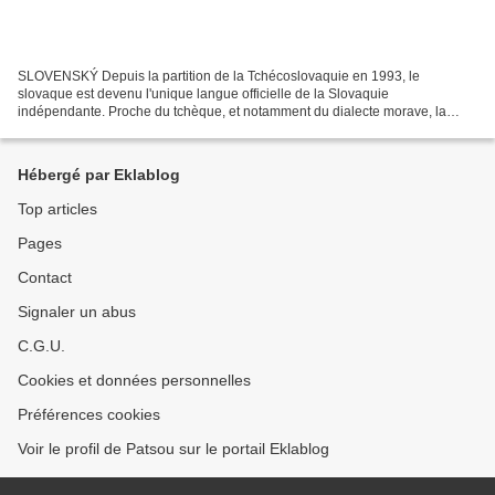
SLOVENSKÝ Depuis la partition de la Tchécoslovaquie en 1993, le
slovaque est devenu l'unique langue officielle de la Slovaquie
indépendante. Proche du tchèque, et notamment du dialecte morave, la
langue issue du slavon ou vieux-slave appartient au groupe...
Hébergé par Eklablog
Top articles
Pages
Contact
Signaler un abus
C.G.U.
Cookies et données personnelles
Préférences cookies
Voir le profil de Patsou sur le portail Eklablog