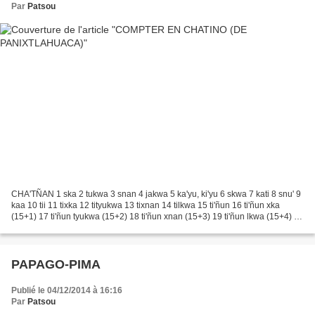
Par
Patsou
CHA'TÑAN 1 ska 2 tukwa 3 snan 4 jakwa 5 ka'yu, ki'yu 6 skwa 7 kati 8 snu' 9
kaa 10 tii 11 tixka 12 tityukwa 13 tixnan 14 tilkwa 15 ti'ñun 16 ti'ñun xka
(15+1) 17 ti'ñun tyukwa (15+2) 18 ti'ñun xnan (15+3) 19 ti'ñun lkwa (15+4) 20
kala 21 kala nduwa ska...
PAPAGO-PIMA
Publié le 04/12/2014 à 16:16
Par
Patsou