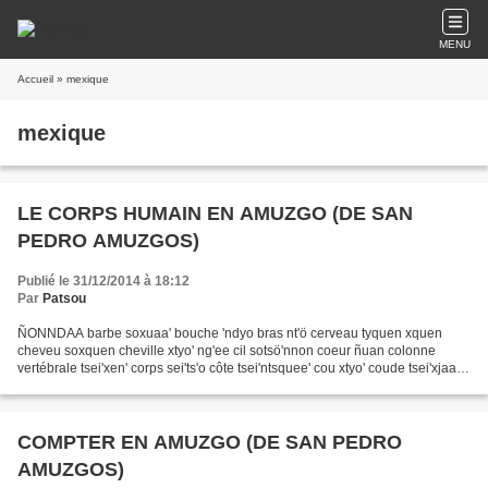
MENU
Accueil
» mexique
mexique
LE CORPS HUMAIN EN AMUZGO (DE SAN
PEDRO AMUZGOS)
Publié le 31/12/2014 à 18:12
Par
Patsou
ÑONNDAA barbe soxuaa' bouche 'ndyo bras nt'ö cerveau tyquen xquen
cheveu soxquen cheville xtyo' ng'ee cil sotsö'nnon coeur ñuan colonne
vertébrale tsei'xen' corps sei'ts'o côte tsei'ntsquee' cou xtyo' coude tsei'xjaan'
crâne tsö'xquen cuisse sei'tcüi'...
COMPTER EN AMUZGO (DE SAN PEDRO
AMUZGOS)