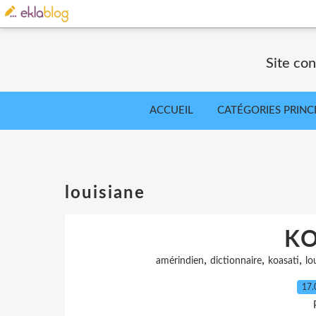
Site co
ACCUEIL
CATÉGORIES PRINC
louisiane
KO
,
,
,
amérindien
dictionnaire
koasati
lo
17.