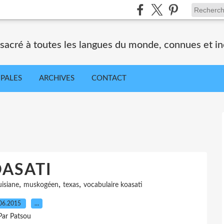
nsacré à toutes les langues du monde, connues et i
IPALES
ARCHIVES
CONTACT
ASATI
,
,
,
uisiane
muskogéen
texas
vocabulaire koasati
06.2015
…
Par Patsou