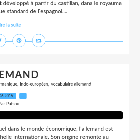
est développé à partir du castillan, dans le royaume
ue standard de l'espagnol....
ire la suite
LEMAND
,
,
rmanique
indo-européen
vocabulaire allemand
06.2015
…
Par Patsou
uel dans le monde économique, l'allemand est
chelle internationale. Son origine remonte au