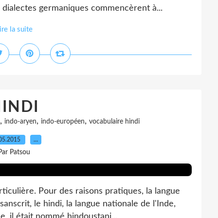
 dialectes germaniques commencèrent à...
ire la suite
INDI
,
,
,
indo-aryen
indo-européen
vocabulaire hindi
05.2015
…
Par Patsou
ticulière. Pour des raisons pratiques, la langue
sanscrit, le hindi, la langue nationale de l'Inde,
, il était nommé hindoustani...