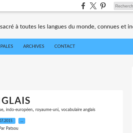
nsacré à toutes les langues du monde, connues et i
IPALES
ARCHIVES
CONTACT
GLAIS
,
,
,
ue
indo-européen
royaume-uni
vocabulaire anglais
07.2015
…
Par Patsou