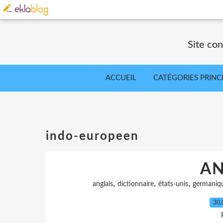
Site co
ACCUEIL
CATÉGORIES PRINC
indo-europeen
AN
,
,
,
anglais
dictionnaire
états-unis
germaniq
30.