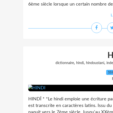
6ème siècle lorsque un certain nombre de
L
H
,
,
,
dictionnaire
hindi
hindoustani
inde
10.
HINDĪ * *Le hindi emploie une écriture par
est transcrite en caractères latins. Issu du 
naquit vers le 7ème siècle. Jusqu'au XXème