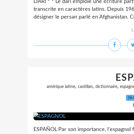
DARĪ * * Le dari emploie une écriture parti
transcrite en caractères latins. Depuis 196
désigner le persan parlé en Afghanistan. Ce
L
ES
,
,
,
amérique latine
castillan
dictionnaire
espagn
06.
ESPAÑOL Par son importance, l'espagnol fa