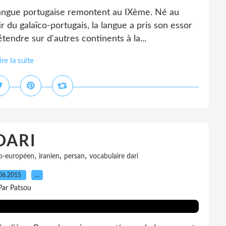
angue portugaise remontent au IXème. Né au
r du galaïco-portugais, la langue a pris son essor
tendre sur d'autres continents à la...
ire la suite
DARI
,
,
,
o-européen
iranien
persan
vocabulaire dari
06.2015
…
Par Patsou