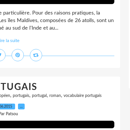
 particulière. Pour des raisons pratiques, la
 Les îles Maldives, composées de 26 atolls, sont un
é au sud de l'Inde et au...
ire la suite
TUGAIS
,
,
,
,
opéen
portugais
portugal
roman
vocabulaire portugais
06.2015
…
Par Patsou