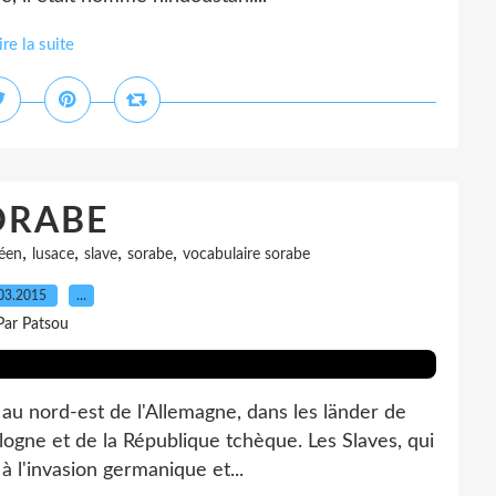
ire la suite
ORABE
,
,
,
,
éen
lusace
slave
sorabe
vocabulaire sorabe
03.2015
…
Par Patsou
au nord-est de l'Allemagne, dans les länder de
ogne et de la République tchèque. Les Slaves, qui
 à l'invasion germanique et...