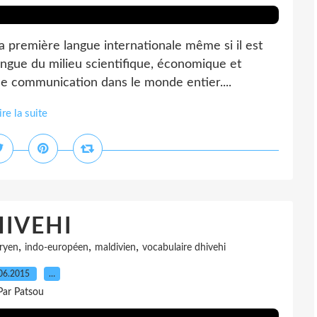
a première langue internationale même si il est
angue du milieu scientifique, économique et
 de communication dans le monde entier....
ire la suite
IVEHI
,
,
,
ryen
indo-européen
maldivien
vocabulaire dhivehi
06.2015
…
Par Patsou