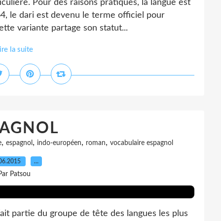
culière. Pour des raisons pratiques, la langue est
4, le dari est devenu le terme officiel pour
tte variante partage son statut...
ire la suite
PAGNOL
,
,
,
,
e
espagnol
indo-européen
roman
vocabulaire espagnol
06.2015
…
Par Patsou
it partie du groupe de tête des langues les plus