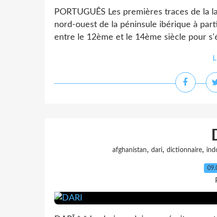
PORTUGUÊS Les premières traces de la l
nord-ouest de la péninsule ibérique à parti
entre le 12ème et le 14ème siècle pour s'é
L
,
,
,
afghanistan
dari
dictionnaire
ind
09.