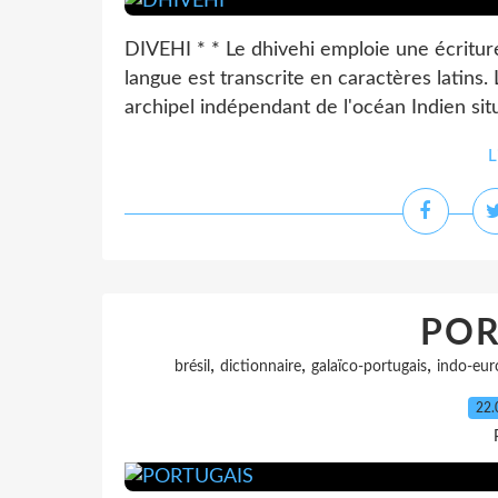
DIVEHI * * Le dhivehi emploie une écriture
langue est transcrite en caractères latins.
archipel indépendant de l'océan Indien situ
L
POR
,
,
,
brésil
dictionnaire
galaïco-portugais
indo-eur
22.