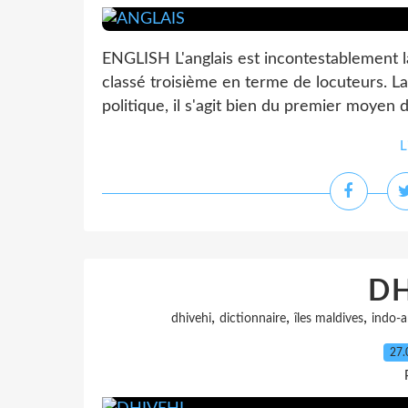
ENGLISH L'anglais est incontestablement l
classé troisième en terme de locuteurs. L
politique, il s'agit bien du premier moyen
L
DH
,
,
,
dhivehi
dictionnaire
îles maldives
indo-a
27.