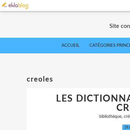
Site co
ACCUEIL
CATÉGORIES PRINC
creoles
LES DICTIONN
CR
,
bibliothèque
cré
28.