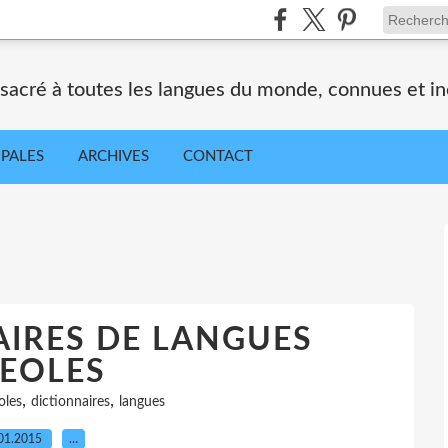
nsacré à toutes les langues du monde, connues et i
IPALES
ARCHIVES
CONTACT
AIRES DE LANGUES
EOLES
,
,
oles
dictionnaires
langues
01.2015
…