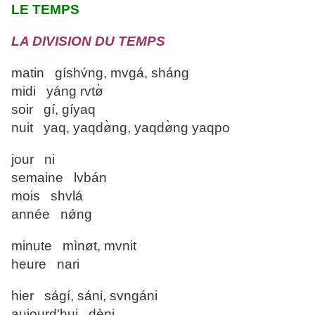
LE TEMPS
LA DIVISION DU TEMPS
matin gíshv́ng, mvgá, sháng
midi yáng rvtø̀
soir gí, gíyaq
nuit yaq, yaqdø̀ng, yaqdø̀ng yaqpo
jour ni
semaine lvbán
mois shvlá
année nǿng
minute mìnøt, mvnit
heure nari
hier ságí, sáni, svngáni
aujourd'hui dèni