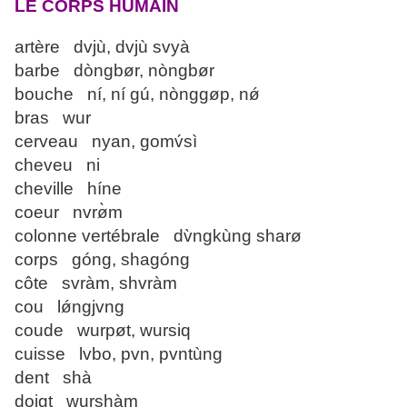
LE CORPS HUMAIN
artère dvjù, dvjù svyà
barbe dòngbør, nòngbør
bouche ní, ní gú, nònggøp, nǿ
bras wur
cerveau nyan, gomv́sì
cheveu ni
cheville híne
coeur nvrø̀m
colonne vertébrale dv̀ngkùng sharø
corps góng, shagóng
côte svràm, shvràm
cou lǿngjvng
coude wurpøt, wursiq
cuisse lvbo, pvn, pvntùng
dent shà
doigt wurshàm