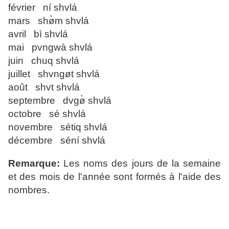
février ní shvlá
mars shø̀m shvlá
avril bì shvlá
mai pvngwà shvlá
juin chuq shvlá
juillet shvngøt shvlá
août shvt shvlá
septembre dvgø̀ shvlá
octobre sé shvlá
novembre sétiq shvlá
décembre séní shvlá
Remarque:
Les noms des jours de la semaine
et des mois de l'année sont formés à l'aide des
nombres.