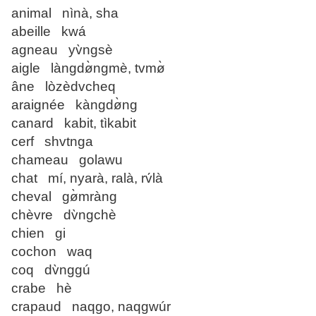
animal nìnà, sha
abeille kwá
agneau yv̀ngsè
aigle làngdø̀ngmè, tvmø̀
âne lòzèdvcheq
araignée kàngdø̀ng
canard kabit, tìkabit
cerf shvtnga
chameau golawu
chat mí, nyarà, ralà, rv́là
cheval gø̀mràng
chèvre dv̀ngchè
chien gi
cochon waq
coq dv̀nggú
crabe hè
crapaud naqgo, naqgwúr