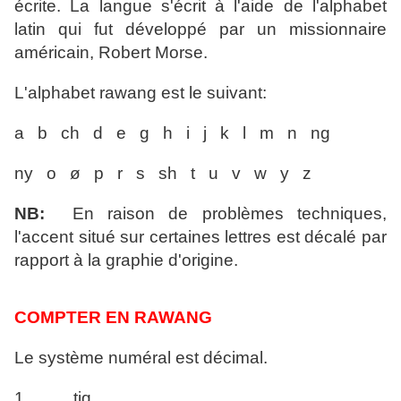
écrite. La langue s'écrit à l'aide de l'alphabet
latin qui fut développé par un missionnaire
américain, Robert Morse.
L'alphabet rawang est le suivant:
a b ch d e g h i j k l m n ng
ny o ø p r s sh t u v w y z
NB:
En raison de problèmes techniques,
l'accent situé sur certaines lettres est décalé par
rapport à la graphie d'origine.
COMPTER EN RAWANG
Le système numéral est décimal.
1 tiq