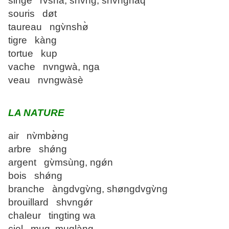
singe rvshà, shv̀ng, shv̀ngnaq
souris døt
taureau ngv̀nshø̀
tigre kàng
tortue kup
vache nvngwà, nga
veau nvngwàsè
LA NATURE
air nv̀mbø̀ng
arbre shǿng
argent gv̀msùng, ngǿn
bois shǿng
branche àngdvgv̀ng, shøngdvgv̀ng
brouillard shvngǿr
chaleur tingting wa
ciel muq, muqlàng