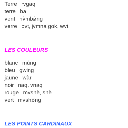
Terre rvgaq
terre ba
vent nv̀mbø̀ng
verre bvt, jv̀mna gok, wvt
LES COULEURS
blanc mùng
bleu gwing
jaune wàr
noir naq, vnaq
rouge mvshè, shè
vert mvshǿng
LES POINTS CARDINAUX