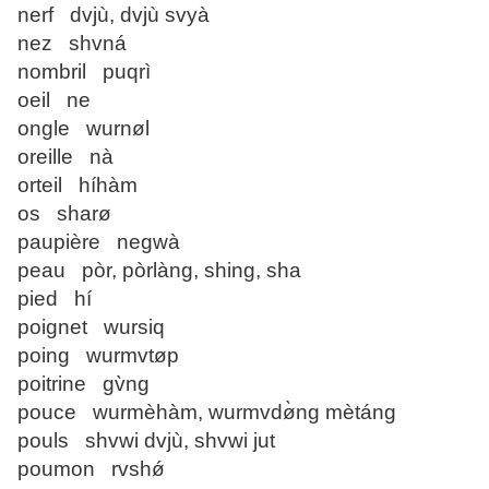
nerf dvjù, dvjù svyà
nez shvná
nombril puqrì
oeil ne
ongle wurnøl
oreille nà
orteil híhàm
os sharø
paupière negwà
peau pòr, pòrlàng, shing, sha
pied hí
poignet wursiq
poing wurmvtøp
poitrine gv̀ng
pouce wurmèhàm, wurmvdø̀ng mètáng
pouls shvwi dvjù, shvwi jut
poumon rvshǿ