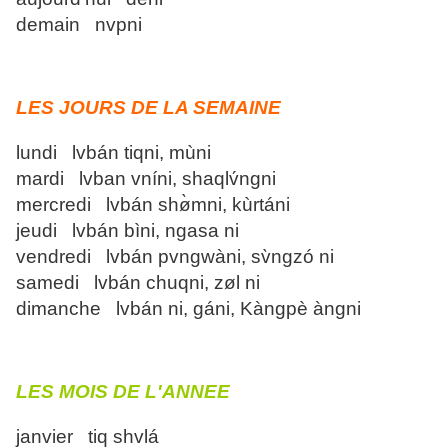
demain nvpni
LES JOURS DE LA SEMAINE
lundi lvbán tiqni, mùni
mardi lvban vníni, shaqlv́ngni
mercredi lvbán shø̀mni, kùrtáni
jeudi lvbán bìni, ngasa ni
vendredi lvbán pvngwàni, sv̀ngzó ni
samedi lvbán chuqni, zøl ni
dimanche lvbán ni, gáni, Kàngpè àngni
LES MOIS DE L'ANNEE
janvier tiq shvlá