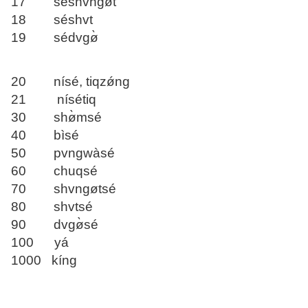
17 séshvngøt
18 séshvt
19 sédvgø̀
20 nísé, tiqzǿng
21 nísétiq
30 shø̀msé
40 bìsé
50 pvngwàsé
60 chuqsé
70 shvngøtsé
80 shvtsé
90 dvgø̀sé
100 yá
1000 kíng