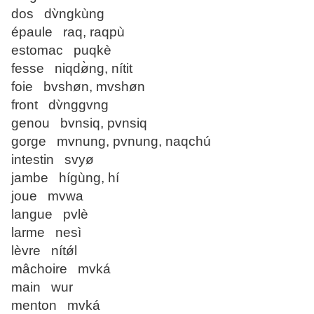
dos dv̀ngkùng
épaule raq, raqpù
estomac puqkè
fesse niqdø̀ng, nítit
foie bvshøn, mvshøn
front dv̀nggvng
genou bvnsiq, pvnsiq
gorge mvnung, pvnung, naqchú
intestin svyø
jambe hígùng, hí
joue mvwa
langue pvlè
larme nesì
lèvre nítǿl
mâchoire mvká
main wur
menton mvká