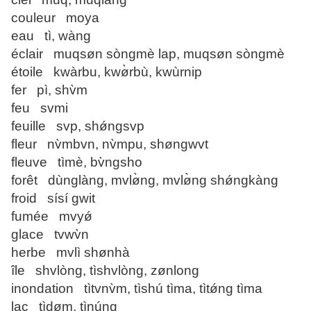
couleur moya
eau tì, wàng
éclair muqsøn sòngmè lap, muqsøn sòngmè
étoile kwàrbu, kwø̀rbù, kwùrnip
fer pì, shv̀m
feu svmi
feuille svp, shǿngsvp
fleur nv̀mbvn, nv̀mpu, shøngwvt
fleuve tìmè, bv̀ngsho
forêt dùnglàng, mvlø̀ng, mvlø̀ng shǿngkàng
froid sísí gwit
fumée mvyǿ
glace tvwv̀n
herbe mvlì shønhà
île shvlòng, tìshvlòng, zønlong
inondation tìtvnv̀m, tìshú tìma, tìtǿng tìma
lac tìdøm, tìnúng