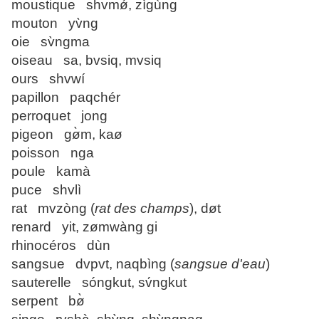
moustique shvmǿ, zìgùng
mouton yv̀ng
oie sv̀ngma
oiseau sa, bvsiq, mvsiq
ours shvwí
papillon paqchér
perroquet jong
pigeon gø̀m, kaø
poisson nga
poule kamà
puce shvlì
rat mvzòng (
rat des champs
), døt
renard yit, zømwàng gi
rhinocéros dùn
sangsue dvpvt, naqbìng (
sangsue d'eau
)
sauterelle sóngkut, sv́ngkut
serpent bø̀