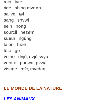
rein tvre
ride shing mvnøn
salive tøl
sang shvwi
sein nong
sourcil nezø̀m
sueur ngúng
talon hízǿ
tête go
veine dvjù, dvjù svyà
ventre puqwá, pvwá
visage mv́r, mv́rdaq
LE MONDE DE LA NATURE
LES ANIMAUX