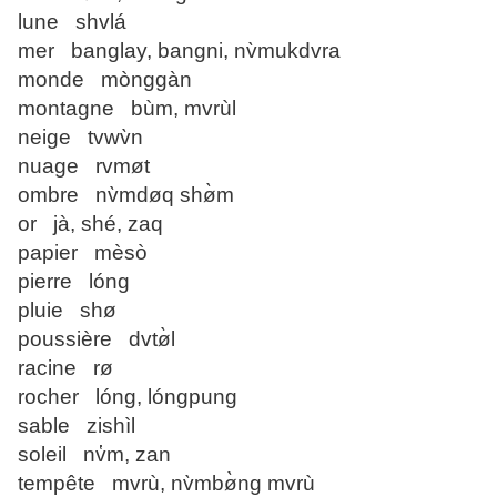
lune shvlá
mer banglay, bangni, nv̀mukdvra
monde mònggàn
montagne bùm, mvrùl
neige tvwv̀n
nuage rvmøt
ombre nv̀mdøq shø̀m
or jà, shé, zaq
papier mèsò
pierre lóng
pluie shø
poussière dvtø̀l
racine rø
rocher lóng, lóngpung
sable zishìl
soleil nv̔m, zan
tempête mvrù, nv̀mbø̀ng mvrù