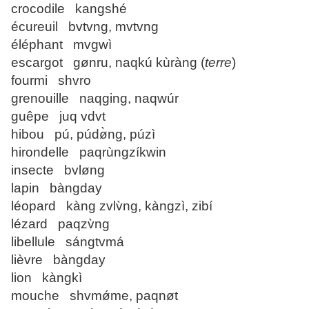
crocodile kangshé
écureuil bvtvng, mvtvng
éléphant mvgwì
escargot gønru, naqkú kùràng (
terre
)
fourmi shvro
grenouille naqging, naqwúr
guêpe juq vdvt
hibou pú, púdø̀ng, púzì
hirondelle paqrùngzíkwin
insecte bvløng
lapin bàngday
léopard kàng zvlv̀ng, kàngzì, zibí
lézard paqzv̀ng
libellule sángtvmá
lièvre bàngday
lion kàngkì
mouche shvmǿme, paqnøt