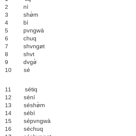
2 ní
3 shø̀m
4 bì
5 pvngwà
6 chuq
7 shvngøt
8 shvt
9 dvgø̀
10 sé
11 sétiq
12 séní
13 séshø̀m
14 sébì
15 sépvngwà
16 séchuq