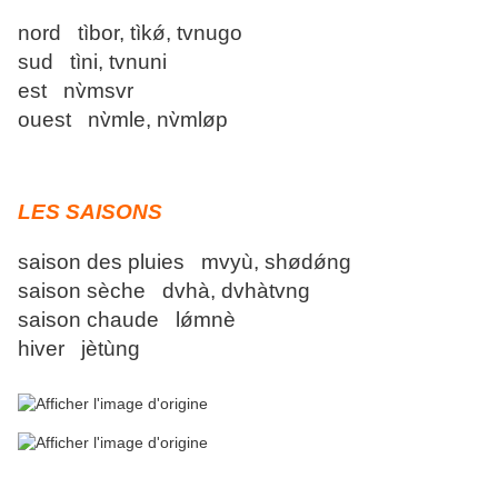
nord tìbor, tìkǿ, tvnugo
sud tìni, tvnuni
est nv̀msvr
ouest nv̀mle, nv̀mløp
LES SAISONS
saison des pluies mvyù, shødǿng
saison sèche dvhà, dvhàtvng
saison chaude lǿmnè
hiver jètùng