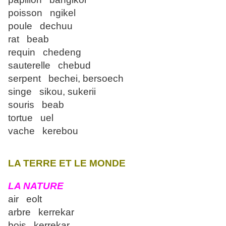
poisson ngikel
poule dechuu
rat beab
requin chedeng
sauterelle chebud
serpent bechei, bersoech
singe sikou, sukerii
souris beab
tortue uel
vache kerebou
LA TERRE ET LE MONDE
LA NATURE
air eolt
arbre kerrekar
bois kerrekar