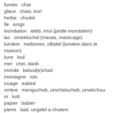
fumée chat
glace chais, kori
herbe chudel
île iungs
inondation ieleb, imui (
petite inondation
)
lac omeklochel (marais, marécage)
lumière mellomes, olbidel (
lumière dans la
maison
)
lune buil
mer chei, daob
monde beluul(e)chad
montagne rois
nuage eabed
ombre mengucheb, omchelucheb, omekchuu
or kolt
papier babier
pierre bad, ungelel a chutem