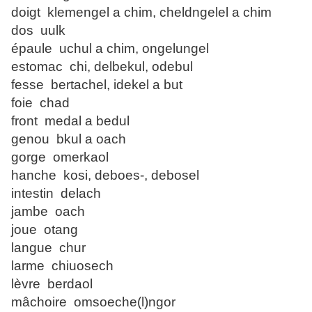
doigt klemengel a chim, cheldngelel a chim
dos uulk
épaule uchul a chim, ongelungel
estomac chi, delbekul, odebul
fesse bertachel, idekel a but
foie chad
front medal a bedul
genou bkul a oach
gorge omerkaol
hanche kosi, deboes-, debosel
intestin delach
jambe oach
joue otang
langue chur
larme chiuosech
lèvre berdaol
mâchoire omsoeche(l)ngor