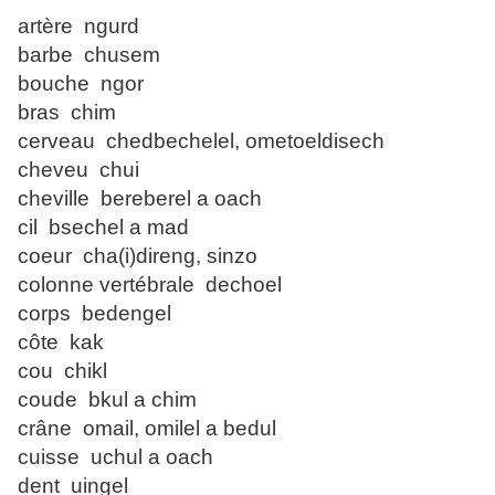
artère ngurd
barbe chusem
bouche ngor
bras chim
cerveau chedbechelel, ometoeldisech
cheveu chui
cheville bereberel a oach
cil bsechel a mad
coeur cha(i)direng, sinzo
colonne vertébrale dechoel
corps bedengel
côte kak
cou chikl
coude bkul a chim
crâne omail, omilel a bedul
cuisse uchul a oach
dent uingel