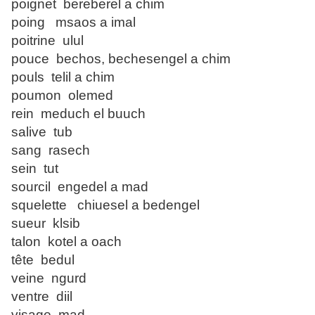
poignet bereberel a chim
poing msaos a imal
poitrine ulul
pouce bechos, bechesengel a chim
pouls telil a chim
poumon olemed
rein meduch el buuch
salive tub
sang rasech
sein tut
sourcil engedel a mad
squelette chiuesel a bedengel
sueur klsib
talon kotel a oach
tête bedul
veine ngurd
ventre diil
visage mad