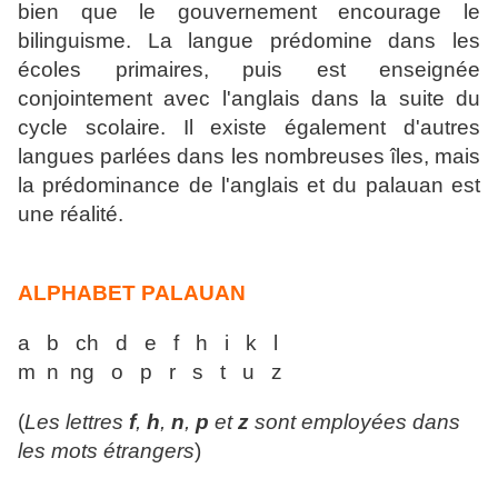
bien
que le gouvernement encourage le
bilinguisme. La langue prédomine dans les
écoles pri
maires, puis est enseignée
conjointement avec l'anglais dans la suite du
cycle scolaire. Il
existe également d'autres
langues parlées dans les nombreuses îles, mais
la prédominance de l'anglais et du palauan est
une réalité.
ALPHABET PALAUAN
a b ch d e f h i k l
m n ng o p r s t u z
(
Les lettres
f
,
h
,
n
,
p
et
z
sont employées dans
les mots étrangers
)