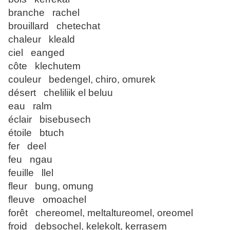
branche rachel
brouillard chetechat
chaleur kleald
ciel eanged
côte klechutem
couleur bedengel, chiro, omurek
désert cheliliik el beluu
eau ralm
éclair bisebusech
étoile btuch
fer deel
feu ngau
feuille llel
fleur bung, omung
fleuve omoachel
forêt chereomel, meltaltureomel, oreomel
froid debsochel, kelekolt, kerrasem