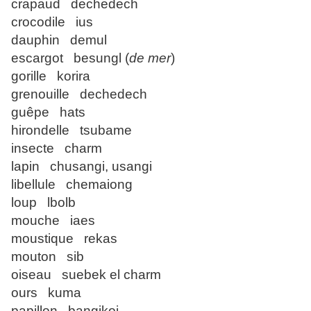
crapaud dechedech
crocodile ius
dauphin demul
escargot besungl (
de mer
)
gorille korira
grenouille dechedech
guêpe hats
hirondelle tsubame
insecte charm
lapin chusangi, usangi
libellule chemaiong
loup lbolb
mouche iaes
moustique rekas
mouton sib
oiseau suebek el charm
ours kuma
papillon bangikoi