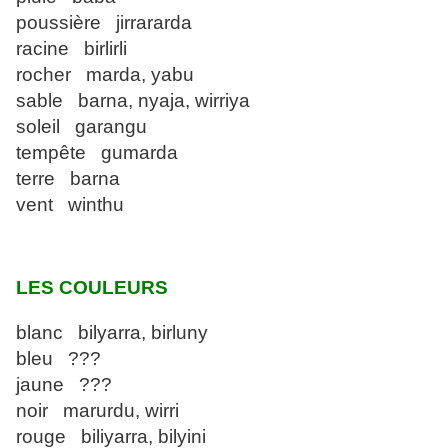
poussière jirrararda
racine birlirli
rocher marda, yabu
sable barna, nyaja, wirriya
soleil garangu
tempête gumarda
terre barna
vent winthu
LES COULEURS
blanc bilyarra, birluny
bleu ???
jaune ???
noir marurdu, wirri
rouge biliyarra, bilyini