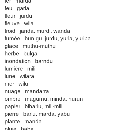
fer marda
feu garla
fleur jurdu
fleuve wila
froid janda, murdi, wanda
fumée bun.gu, jurdu, yurla, yurlba
glace muthu-muthu
herbe bulga
inondation barndu
lumière mili
lune wilara
mer wilu
nuage mandarra
ombre magurnu, minda, nurun
papier bibarlu, mili-mili
pierre barlu, marda, yabu
plante manda
pluie baba