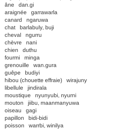
âne dan.gi
araignée garrawarla
canard ngaruwa
chat barlabuly, buji
cheval ngurru
chèvre nani
chien duthu
fourmi minga
grenouille wan.gura
guêpe budiyi
hibou (chouette effraie) wirajuny
libellule jindirala
moustique nyunyubi, nyurni
mouton jiibu, maanmanyuwa
oiseau gagi
papillon bidi-bidi
poisson warrbi, winilya