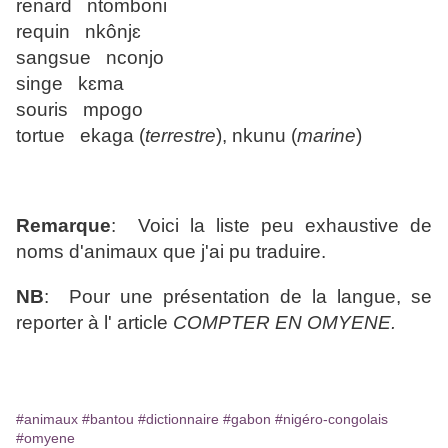
renard ntomboni
requin nkônjɛ
sangsue nconjo
singe kɛma
souris mpogo
tortue ekaga (
terrestre
), nkunu (
marine
)
Remarque
: Voici la liste peu exhaustive de
noms d'animaux que j'ai pu traduire.
NB
: Pour une présentation de la langue, se
reporter à l' article
COMPTER EN OMYENE.
#animaux
#bantou
#dictionnaire
#gabon
#nigéro-congolais
#omyene