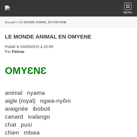
MENU
Accueil
» LE MONDE ANIMAL EN OMYENE
LE MONDE ANIMAL EN OMYENE
Publié le 04/09/2015 à 20:09
Par
Patsou
OMYƐNƐ
animal nyama
aigle (royal) ngwa-nyôni
araignée iboboti
canard ivalango
chat pusi
chien mbwa