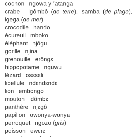
cochon ngowa y ՚atanga
crabe igômbô (
de terre
), isamba (
de plage
),
igega (
de mer
)
crocodile hando
écureuil mboko
éléphant njôgu
gorille njina
grenouille erôngɛ
hippopotame nguwu
lézard osɛsɛli
libellule ndɛndɛndɛ
lion embongo
mouton idômbɛ
panthère njɛgô
papillon owonya-wonya
perroquet ngozo (
gris
)
poisson ewɛrɛ