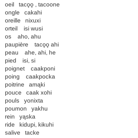
oeil tacǫǫ , tacoone
ongle cakahi
oreille nixuxi
orteil isi wusi
os aho, ahu
paupière tacǫǫ ahi
peau ahe, ahi, he
pied isi, si
poignet caakponi
poing caakpocka
poitrine amąki
pouce caak xohi
pouls yonixta
poumon yakhu
rein yąska
ride kidupi, kikuhi
salive tacke