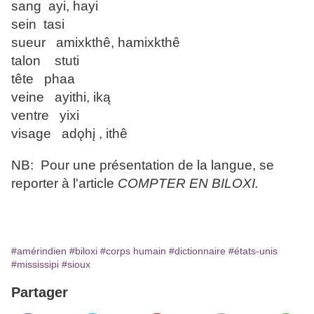
sang ayi, hayi
sein tasi
sueur amixkthê, hamixkthê
talon stuti
tête phaa
veine ayithi, iką
ventre yixi
visage adǫhį , ithê
NB: Pour une présentation de la langue, se
reporter à l'article
COMPTER EN BILOXI.
#amérindien
#biloxi
#corps humain
#dictionnaire
#états-unis
#mississipi
#sioux
Partager