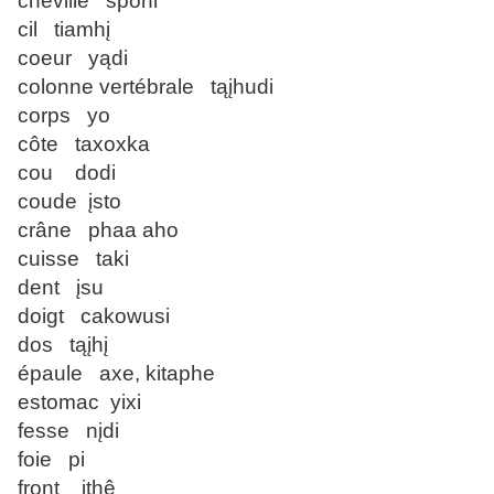
cheville sponi
cil tiamhį
coeur yądi
colonne vertébrale tąįhudi
corps yo
côte taxoxka
cou dodi
coude įsto
crâne phaa aho
cuisse taki
dent įsu
doigt cakowusi
dos tąįhį
épaule axe, kitaphe
estomac yixi
fesse nįdi
foie pi
front ithê