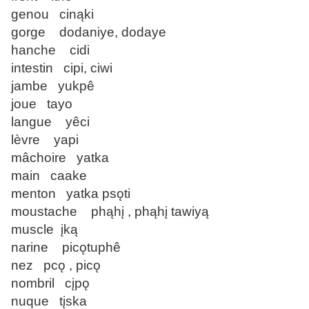
genou cinąki
gorge dodaniye, dodaye
hanche cidi
intestin cipi, ciwi
jambe yukpê
joue tayo
langue yêci
lèvre yapi
mâchoire yatka
main caake
menton yatka psǫti
moustache phąhį , phąhį tawiyą
muscle įką
narine picǫtuphê
nez pcǫ , picǫ
nombril cįpǫ
nuque tįska