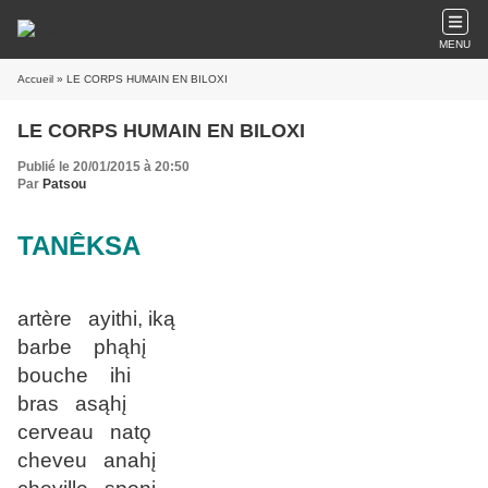
MENU
Accueil
» LE CORPS HUMAIN EN BILOXI
LE CORPS HUMAIN EN BILOXI
Publié le 20/01/2015 à 20:50
Par
Patsou
TANÊKSA
artère ayithi, iką
barbe phąhį
bouche ihi
bras asąhį
cerveau natǫ
cheveu anahį