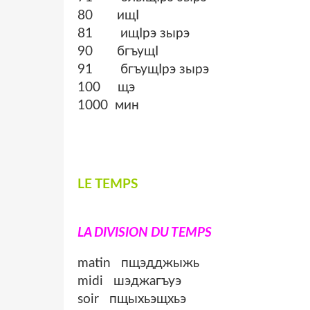
80 ищӏ
81 ищӏрэ зырэ
90 бгъущӏ
91 бгъущӏрэ зырэ
100 щэ
1000 мин
LE TEMPS
LA DIVISION DU TEMPS
matin пщэдджыжь
midi шэджагъуэ
soir пщыхьэщхьэ