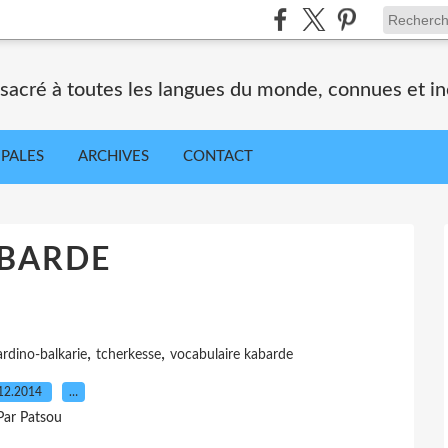
nsacré à toutes les langues du monde, connues et i
IPALES
ARCHIVES
CONTACT
BARDE
,
,
rdino-balkarie
tcherkesse
vocabulaire kabarde
12.2014
…
Par Patsou