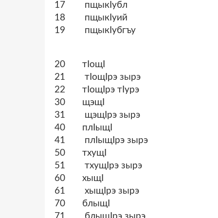
17 пщыкӏубл
18 пщыкӏуий
19 пщыкӏубгъу
20 тӏощӏ
21 тӏощӏрэ зырэ
22 тӏощӏрэ тӏурэ
30 щэщӏ
31 щэщӏрэ зырэ
40 плӏыщӏ
41 плӏыщӏрэ зырэ
50 тхущӏ
51 тхущӏрэ зырэ
60 хыщӏ
61 хыщӏрэ зырэ
70 блыщӏ
71 блыщӏрэ зырэ