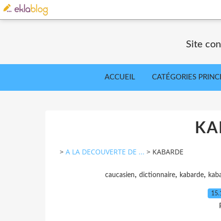
Site co
ACCUEIL
CATÉGORIES PRINC
KA
>
A LA DECOUVERTE DE ...
>
KABARDE
,
,
,
caucasien
dictionnaire
kabarde
kaba
15.