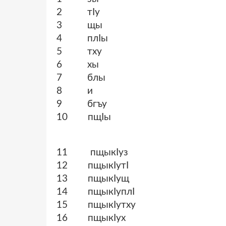
2 тӏу
3 щы
4 плӏы
5 тху
6 хы
7 блы
8 и
9 бгъу
10 пщӏы
11 пщыкӏуз
12 пщыкӏутӏ
13 пщыкӏущ
14 пщыкӏуплӏ
15 пщыкӏутху
16 пщыкӏух