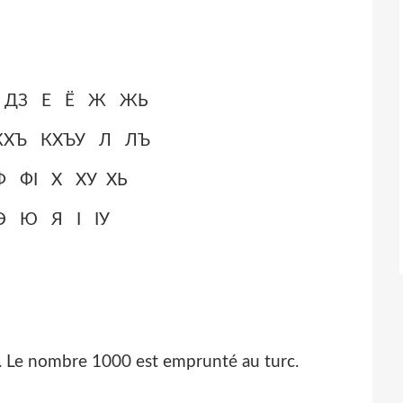
 ДЗ Е Ë Ж ЖЬ
КХЪ КХЪУ Л ЛЪ
 ФӀ Х ХУ ХЬ
 Ю Я Ӏ ӀУ
. Le nombre 1000 est emprunté au turc.