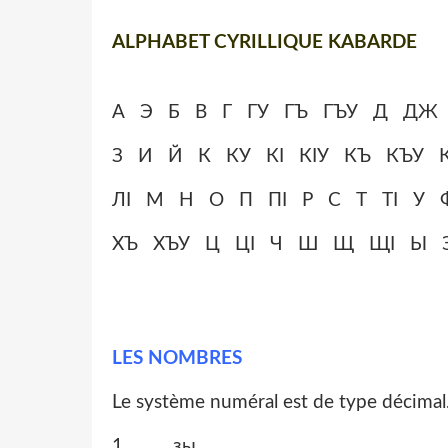
ALPHABET CYRILLIQUE KABARDE
А Э Б В Г ГУ ГЪ ГЪУ Д ДЖ
З И Й К КУ КӀ КӀУ КЪ КЪУ 
ЛӀ М Н О П ПӀ Р С Т ТӀ У Ф
ХЪ ХЪУ Ц ЦӀ Ч Ш Щ ЩӀ Ы Э
LES NOMBRES
Le système numéral est de type décimal
1 зы