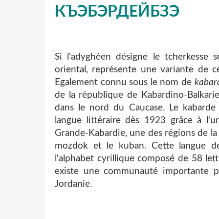
КЪЭБЭРДЕЙБЗЭ
Si l'adyghéen désigne le tcherkesse se
orien
tal, représente une variante de 
Egalement
connu sous le nom de
kabar
de la répu
blique de Kabardino-Balkari
dans le nord
du Caucase. Le kabarde
langue littéraire dès
1923 grâce à l'un
Grande-Kabardie, une des
régions de la 
mozdok et le kuban. Cette
langue d
l'alphabet cyrillique composé de 58
let
existe une communauté importante
p
Jordanie.