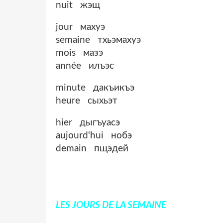
nuit жэщ
jour махуэ
semaine тхьэмахуэ
mois мазэ
année илъэс
minute дакъикъэ
heure сыхьэт
hier дыгъуасэ
aujourd'hui нобэ
demain пщэдей
LES JOURS DE LA SEMAINE