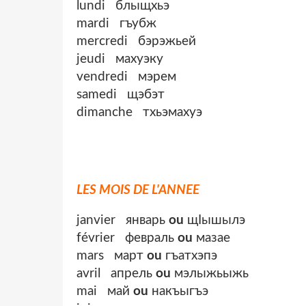
lundi блыщхьэ
mardi гъубж
mercredi бэрэжьей
jeudi махуэку
vendredi мэрем
samedi щэбэт
dimanche тхьэмахуэ
LES MOIS DE L'ANNEE
janvier январь
ou
щӏышылэ
février февраль
ou
мазае
mars март
ou
гъатхэпэ
avril апрель
ou
мэлыжьыжь
mai май
ou
накъыгъэ