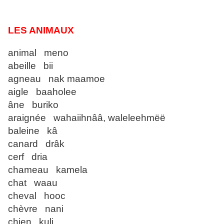
LES ANIMAUX
animal meno
abeille bii
agneau nak maamoe
aigle baaholee
âne buriko
araignée wahaiihnââ, waleleehmëë
baleine kâ
canard drâk
cerf dria
chameau kamela
chat waau
cheval hooc
chèvre nani
chien kuli