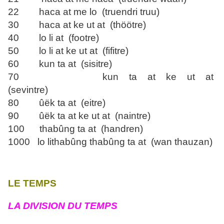
22 haca at me lo (truendri truu)
30 haca at ke ut at (thöötre)
40 lo li at (footre)
50 lo li at ke ut at (fifitre)
60 kun ta at (sisitre)
70 kun ta at ke ut at
(sevintre)
80 ûëk ta at (eitre)
90 ûëk ta at ke ut at (naintre)
100 thabûng ta at (handren)
1000 lo lithabûng thabûng ta at (wan thauzan)
LE TEMPS
LA DIVISION DU TEMPS