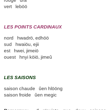
rouge dra
vert leböö
LES POINTS CARDINAUX
nord hwadrö, edhöö
sud hwaiöu, ejii
est hwei, jimeiö
ouest hnyi köiö, jimeû
LES SAISONS
saison chaude ûen hlööng
saison froide ûen megic