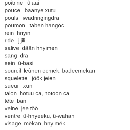
poitrine ûlaai
pouce baanye xutu
pouls iwadringingdra
poumon taben hangöc
rein hnyin
ride jijili
salive dâân hnyimen
sang dra
sein û-basi
sourcil leûnen ecmëk, badeemëkan
squelette jöök jeien
sueur xun
talon hotuu ca, hotoon ca
tête ban
veine jee töö
ventre û-hnyeeku, û-wahan
visage mëkan, hnyimëk