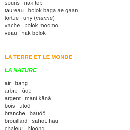
souris nak tep
taureau bolok baga ae gaan
tortue uny (
marine
)
vache bolok moomo
veau nak bolok
LA TERRE ET LE MONDE
LA NATURE
air bang
arbre ûöö
argent mani kânâ
bois utöö
branche baüöö
brouillard sahot, hau
chaleur hlööng