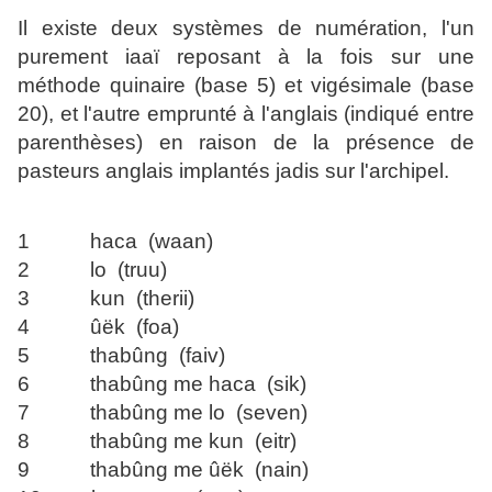
Il existe deux systèmes de numération, l'un
purement iaaï reposant à la fois sur une
méthode quinaire (base 5) et vigésimale (base
20), et l'autre emprunté à l'anglais (indiqué entre
parenthèses) en raison de la présence de
pasteurs anglais implantés jadis sur l'archipel.
1 haca (waan)
2 lo (truu)
3 kun (therii)
4 ûëk (foa)
5 thabûng (faiv)
6 thabûng me haca (sik)
7 thabûng me lo (seven)
8 thabûng me kun (eitr)
9 thabûng me ûëk (nain)