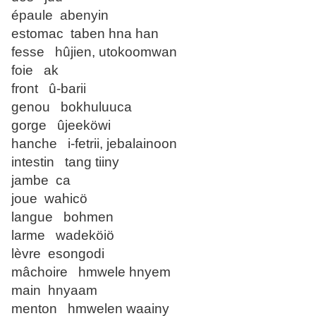
épaule abenyin
estomac taben hna han
fesse hûjien, utokoomwan
foie ak
front û-barii
genou bokhuluuca
gorge ûjeeköwi
hanche i-fetrii, jebalainoon
intestin tang tiiny
jambe ca
joue wahicö
langue bohmen
larme wadeköiö
lèvre esongodi
mâchoire hmwele hnyem
main hnyaam
menton hmwelen waainy