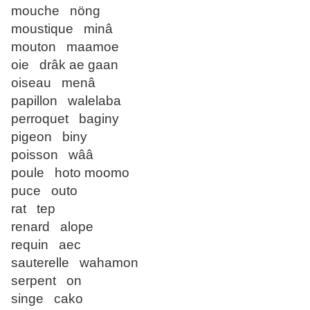
mouche nöng
moustique minâ
mouton maamoe
oie drâk ae gaan
oiseau menâ
papillon walelaba
perroquet baginy
pigeon biny
poisson wââ
poule hoto moomo
puce outo
rat tep
renard alope
requin aec
sauterelle wahamon
serpent on
singe cako