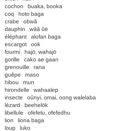
cochon buaka, booka
coq hoto baga
crabe obwâ
dauphin wââ ûë
éléphant alofan baga
escargot ook
fourmi hajö, wahajö
gorille cako ae gaan
grenouille rana
guêpe maso
hibou mun
hirondelle wahaalep
insecte oûnyi, omai, oong walelaba
lézard beehelök
libellule ofefetu, ofefedhu
lion liona baga
loup luko