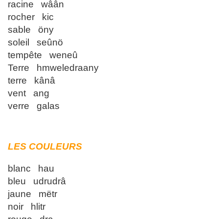
racine wâân
rocher kic
sable öny
soleil seûnö
tempête weneû
Terre hmweledraany
terre kânâ
vent ang
verre galas
LES COULEURS
blanc hau
bleu udrudrâ
jaune mëtr
noir hlitr