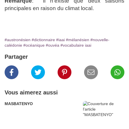
Remarque
: Il n'existe que deux saisons
principales en raison du climat local.
#austronésien
#dictionnaire
#iaai
#mélanésien
#nouvelle-
calédonie
#océanique
#ouvéa
#vocabulaire iaai
Partager
Vous aimerez aussi
MASBATENYO