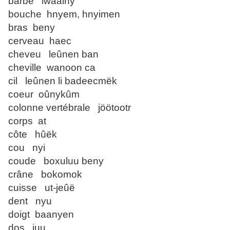
barbe iwaainy
bouche hnyem, hnyimen
bras beny
cerveau haec
cheveu leûnen ban
cheville wanoon ca
cil leûnen li badeecmëk
coeur oûnykûm
colonne vertébrale jöötootr
corps at
côte hûëk
cou nyi
coude boxuluu beny
crâne bokomok
cuisse ut-jeûë
dent nyu
doigt baanyen
dos juu