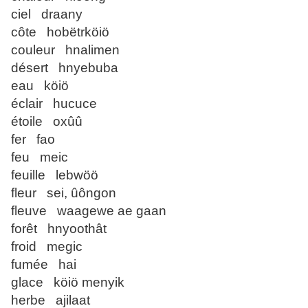
ciel draany
côte hobëtrköiö
couleur hnalimen
désert hnyebuba
eau köiö
éclair hucuce
étoile oxûû
fer fao
feu meic
feuille lebwöö
fleur sei, ûôngon
fleuve waagewe ae gaan
forêt hnyoothât
froid megic
fumée hai
glace köiö menyik
herbe ajilaat