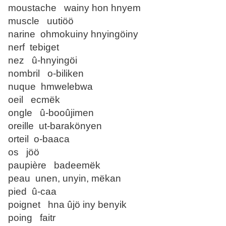
moustache wainy hon hnyem
muscle uutiöö
narine ohmokuiny hnyingöiny
nerf tebiget
nez û-hnyingöi
nombril o-biliken
nuque hmwelebwa
oeil ecmëk
ongle û-booûjimen
oreille ut-barakönyen
orteil o-baaca
os jöö
paupière badeemëk
peau unen, unyin, mëkan
pied û-caa
poignet hna ûjö iny benyik
poing faitr