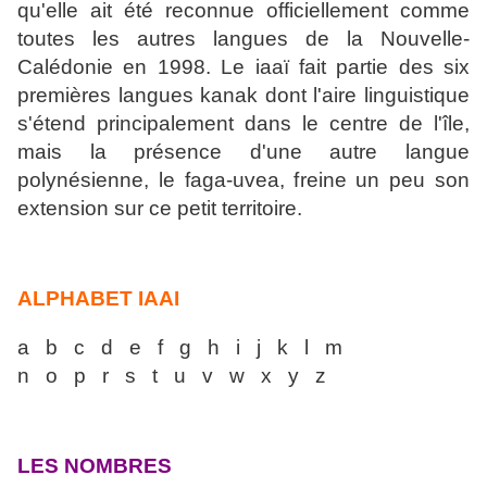
qu'elle ait été reconnue officiellement comme
toutes les autres langues de la Nouvelle-
Calédonie en 1998. Le iaaï fait partie des six
premières langues kanak dont l'aire linguistique
s'étend principalement dans le centre de l'île,
mais la présence d'une autre langue
polynésienne, le faga-uvea, freine un peu son
extension sur ce petit territoire.
ALPHABET IAAI
a b c d e f g h i j k l m
n o p r s t u v w x y z
LES NOMBRES