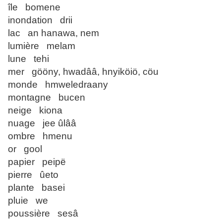
île bomene
inondation drii
lac an hanawa, nem
lumière melam
lune tehi
mer gööny, hwadââ, hnyiköiö, cöu
monde hmweledraany
montagne bucen
neige kiona
nuage jee ûlââ
ombre hmenu
or gool
papier peipë
pierre ûeto
plante basei
pluie we
poussière sesâ