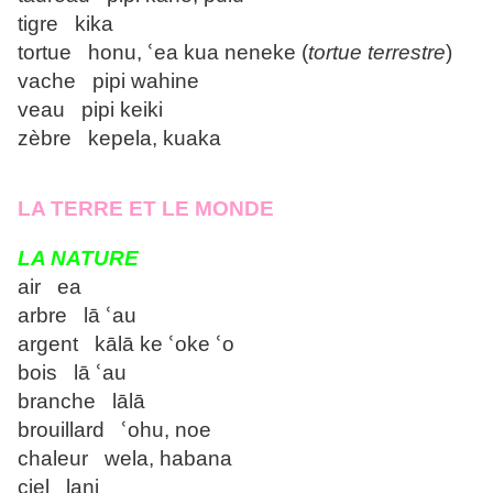
tigre kika
tortue honu, ՙea kua neneke (
tortue terrestre
)
vache pipi wahine
veau pipi keiki
zèbre kepela, kuaka
LA TERRE ET LE MONDE
LA NATURE
air ea
arbre lā ՙau
argent kālā ke ՙoke ՙo
bois lā ՙau
branche lālā
brouillard ՙohu, noe
chaleur wela, habana
ciel lani