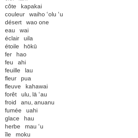
côte kapakai
couleur waiho ՙolu ՙu
désert wao one
eau wai
éclair uila
étoile hōkū
fer hao
feu ahi
feuille lau
fleur pua
fleuve kahawai
forêt ulu, lā ՙau
froid anu, anuanu
fumée uahi
glace hau
herbe mau ՙu
île moku