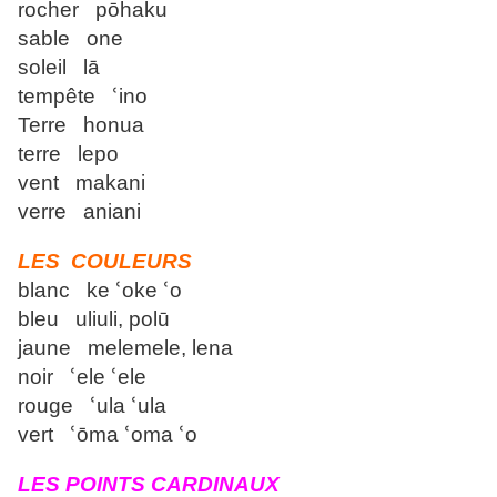
rocher pōhaku
sable one
soleil lā
tempête ՙino
Terre honua
terre lepo
vent makani
verre aniani
LES COULEURS
blanc ke ՙoke ՙo
bleu uliuli, polū
jaune melemele, lena
noir ՙele ՙele
rouge ՙula ՙula
vert ՙōma ՙoma ՙo
LES POINTS CARDINAUX