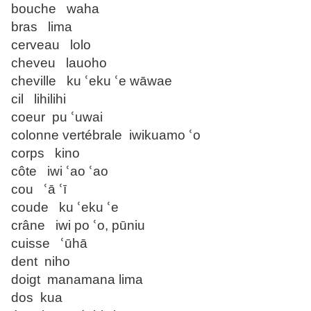
bouche waha
bras lima
cerveau lolo
cheveu lauoho
cheville ku ՙeku ՙe wāwae
cil lihilihi
coeur pu ՙuwai
colonne vertébrale iwikuamo ՙo
corps kino
côte iwi ՙao ՙao
cou ՙā ՙī
coude ku ՙeku ՙe
crâne iwi po ՙo, pūniu
cuisse ՙūhā
dent niho
doigt manamana lima
dos kua