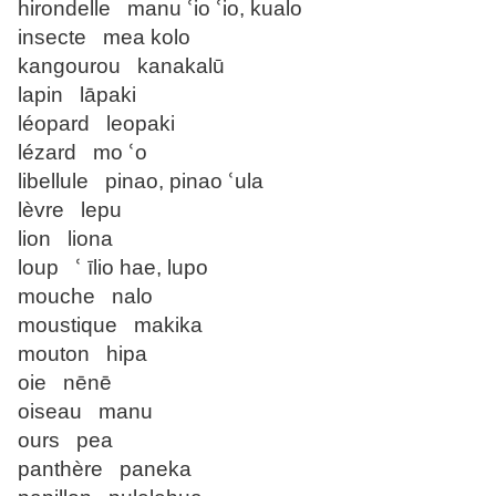
hirondelle manu ՙio ՙio, kualo
insecte mea kolo
kangourou kanakalū
lapin lāpaki
léopard leopaki
lézard mo ՙo
libellule pinao, pinao ՙula
lèvre lepu
lion liona
loup ՙ īlio hae, lupo
mouche nalo
moustique makika
mouton hipa
oie nēnē
oiseau manu
ours pea
panthère paneka