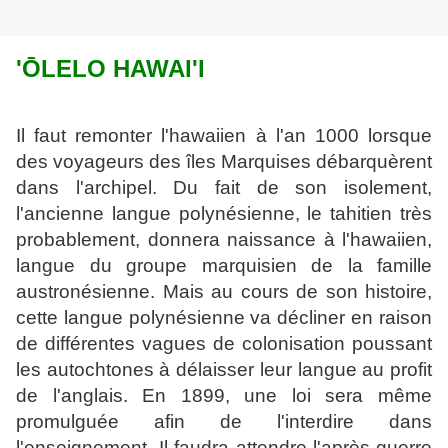
'ŌLELO HAWAI'I
Il faut remonter l'hawaiien à l'an 1000 lorsque
des voyageurs des îles Marquises débarquèrent
dans l'archipel. Du fait de son isolement,
l'ancienne langue polyné
sienne, le tahitien très
probablement, donnera naissance à l'hawaiien,
langue du
groupe marquisien de la famille
austronésienne. Mais au cours de son histoire,
cette langue polynésienne va décliner en raison
de différentes vagues de coloni
sation poussant
les autochtones à délaisser leur langue au profit
de l'anglais. En
1899, une loi sera même
promulguée afin de l'interdire dans
l'enseignement. Il
faudra attendre l'après-guerre