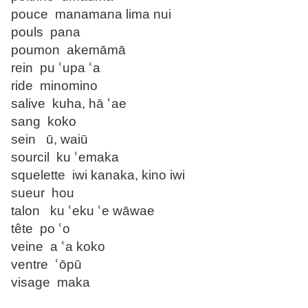
pouce manamana lima nui
pouls pana
poumon akemāmā
rein pu ՙupa ՙa
ride minomino
salive kuha, hā ՙae
sang koko
sein ū, waiū
sourcil ku ՙemaka
squelette iwi kanaka, kino iwi
sueur hou
talon ku ՙeku ՙe wāwae
tête po ՙo
veine a ՙa koko
ventre ՙōpū
visage maka