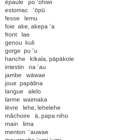
épaule po ՙohiwi
estomac ՙōpū
fesse lemu
foie ake, akepa ՙa
front lae
genou kuli
gorge pu ՙu
hanche kīkala, pāpākole
intestin na ՙau
jambe wāwae
joue papālina
langue alelo
larme waimaka
lèvre lehe, lehelehe
mâchoire ā, papa niho
main lima
menton ՙauwae