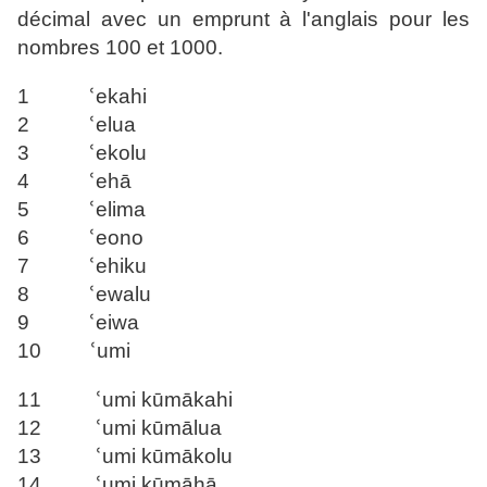
décimal avec un emprunt à l'anglais pour
les
nombres 100 et 1000.
1 ՙekahi
2 ՙelua
3 ՙekolu
4 ՙehā
5 ՙelima
6 ՙeono
7 ՙehiku
8 ՙewalu
9 ՙeiwa
10 ՙumi
11 ՙumi kūmākahi
12 ՙumi kūmālua
13 ՙumi kūmākolu
14 ՙumi kūmāhā