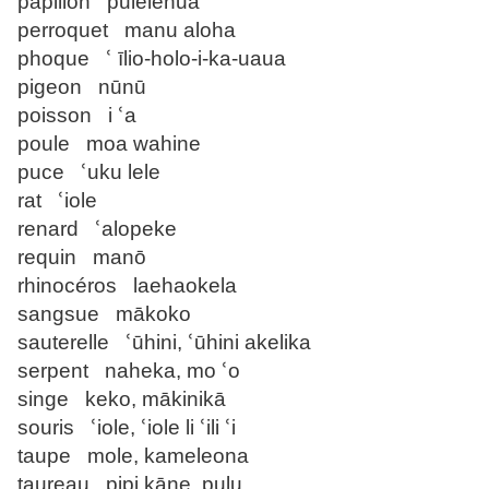
papillon pulelehua
perroquet manu aloha
phoque ՙ īlio-holo-i-ka-uaua
pigeon nūnū
poisson i ՙa
poule moa wahine
puce ՙuku lele
rat ՙiole
renard ՙalopeke
requin manō
rhinocéros laehaokela
sangsue mākoko
sauterelle ՙūhini, ՙūhini akelika
serpent naheka, mo ՙo
singe keko, mākinikā
souris ՙiole, ՙiole li ՙili ՙi
taupe mole, kameleona
taureau pipi kāne, pulu