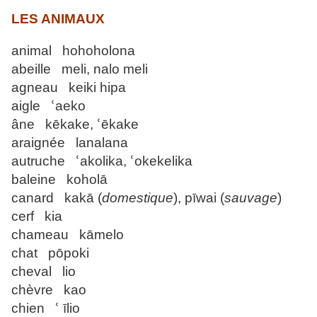
LES ANIMAUX
animal hohoholona
abeille meli, nalo meli
agneau keiki hipa
aigle ՙaeko
âne kēkake, ՙēkake
araignée lanalana
autruche ՙakolika, ՙokekelika
baleine koholā
canard kakā (
domestique
), pīwai (
sauvage
)
cerf kia
chameau kāmelo
chat pōpoki
cheval lio
chèvre kao
chien ՙ īlio