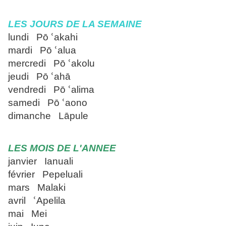
LES JOURS DE LA SEMAINE
lundi Pō ՙakahi
mardi Pō ՙalua
mercredi Pō ՙakolu
jeudi Pō ՙahā
vendredi Pō ՙalima
samedi Pō ՙaono
dimanche Lāpule
LES MOIS DE L'ANNEE
janvier Ianuali
février Pepeluali
mars Malaki
avril ՙApelila
mai Mei