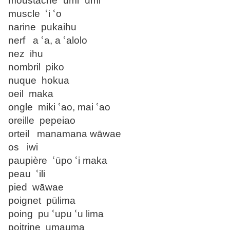
moustache ՙumi ՙumi
muscle ՙi ՙo
narine pukaihu
nerf a ՙa, a ՙalolo
nez ihu
nombril piko
nuque hokua
oeil maka
ongle miki ՙao, mai ՙao
oreille pepeiao
orteil manamana wāwae
os iwi
paupière ՙūpo ՙi maka
peau ՙili
pied wāwae
poignet pūlima
poing pu ՙupu ՙu lima
poitrine umauma