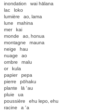
inondation wai hālana
lac loko
lumière ao, lama
lune mahina
mer kai
monde ao, honua
montagne mauna
neige hau
nuage ao
ombre malu
or kula
papier pepa
pierre pōhaku
plante lā ՙau
pluie ua
poussière ehu lepo, ehu
racine a ՙa