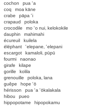
cochon pua ՙa
coq moa kāne
crabe pāpa ՙi
crapaud poloka
crocodile mo ՙo nui, kelokokile
dauphin mahimahi
écureuil kuilela
éléphant ՙelepane, ՙelepani
escargot kamaloli, pūpū
fourmi naonao
girafe kilape
gorille kolila
grenouille poloka, lana
guêpe hope ՙō
hérisson pua ՙa ՙōkalakala
hibou pueo
hippopotame hipopokamu