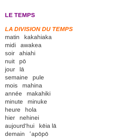
LE TEMPS
LA DIVISION DU TEMPS
matin kakahiaka
midi awakea
soir ahiahi
nuit pō
jour lā
semaine pule
mois mahina
année makahiki
minute minuke
heure hola
hier nehinei
aujourd'hui kēia lā
demain ՙapōpō