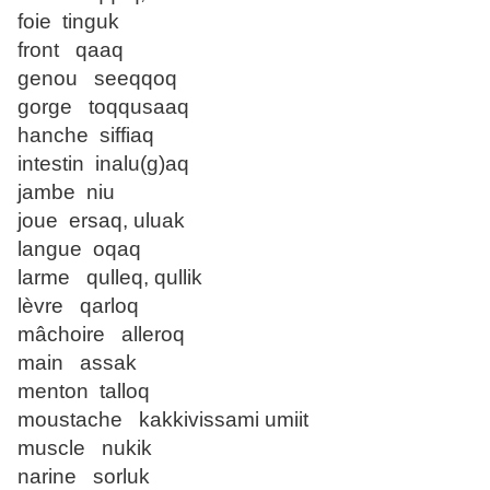
foie tinguk
front qaaq
genou seeqqoq
gorge toqqusaaq
hanche siffiaq
intestin inalu(g)aq
jambe niu
joue ersaq, uluak
langue oqaq
larme qulleq, qullik
lèvre qarloq
mâchoire alleroq
main assak
menton talloq
moustache kakkivissami umiit
muscle nukik
narine sorluk