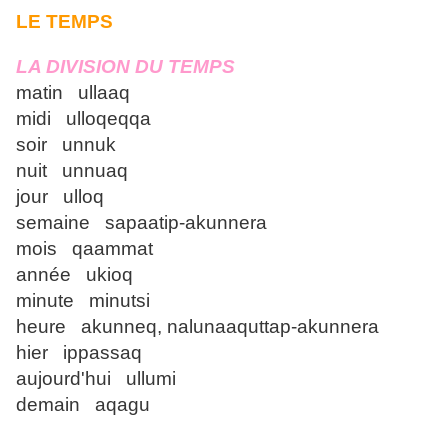
LE TEMPS
LA DIVISION DU TEMPS
matin ullaaq
midi ulloqeqqa
soir unnuk
nuit unnuaq
jour ulloq
semaine sapaatip-akunnera
mois qaammat
année ukioq
minute minutsi
heure akunneq, nalunaaquttap-akunnera
hier ippassaq
aujourd'hui ullumi
demain aqagu