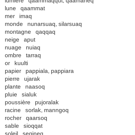
lumière qaammaqqut, qaamaneq
lune qaammat
mer imaq
monde nunarsuaq, silarsuaq
montagne qaqqaq
neige aput
nuage nuiaq
ombre tarraq
or kuulti
papier pappiala, pappiara
pierre ujarak
plante naasoq
pluie sialuk
poussière pujoralak
racine sorlak, manngoq
rocher qaarsoq
sable sioqqat
soleil seqineq