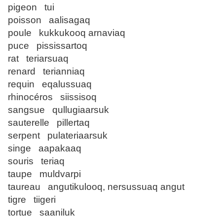
pigeon tui
poisson aalisagaq
poule kukkukooq arnaviaq
puce pississartoq
rat teriarsuaq
renard terianniaq
requin eqalussuaq
rhinocéros siissisoq
sangsue qullugiaarsuk
sauterelle pillertaq
serpent pulateriaarsuk
singe aapakaaq
souris teriaq
taupe muldvarpi
taureau angutikulooq, nersussuaq angut
tigre tiigeri
tortue saaniluk