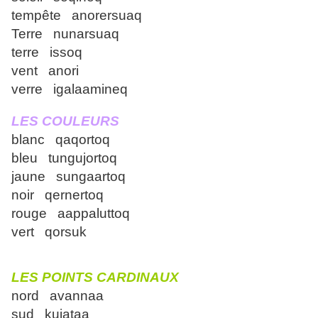
tempête anorersuaq
Terre nunarsuaq
terre issoq
vent anori
verre igalaamineq
LES COULEURS
blanc qaqortoq
bleu tungujortoq
jaune sungaartoq
noir qernertoq
rouge aappaluttoq
vert qorsuk
LES POINTS CARDINAUX
nord avannaa
sud kujataa