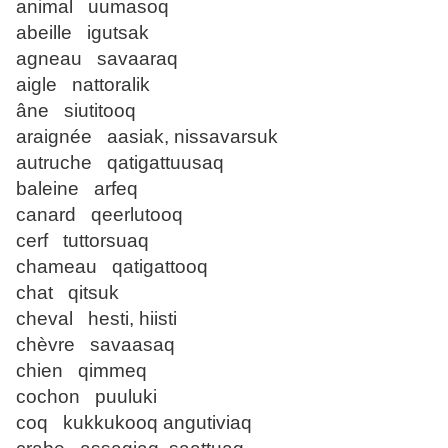
animal uumasoq
abeille igutsak
agneau savaaraq
aigle nattoralik
âne siutitooq
araignée aasiak, nissavarsuk
autruche qatigattuusaq
baleine arfeq
canard qeerlutooq
cerf tuttorsuaq
chameau qatigattooq
chat qitsuk
cheval hesti, hiisti
chèvre savaasaq
chien qimmeq
cochon puuluki
coq kukkukooq angutiviaq