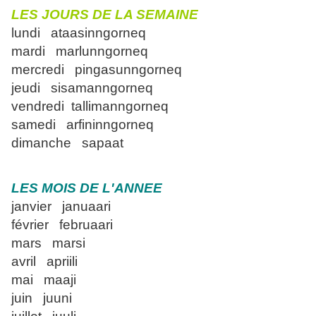
LES JOURS DE LA SEMAINE
lundi ataasinngorneq
mardi marlunngorneq
mercredi pingasunngorneq
jeudi sisamanngorneq
vendredi tallimanngorneq
samedi arfininngorneq
dimanche sapaat
LES MOIS DE L'ANNEE
janvier januaari
février februaari
mars marsi
avril apriili
mai maaji
juin juuni