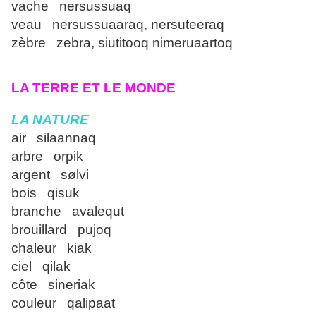
vache nersussuaq
veau nersussuaaraq, nersuteeraq
zèbre zebra, siutitooq nimeruaartoq
LA TERRE ET LE MONDE
LA NATURE
air silaannaq
arbre orpik
argent sølvi
bois qisuk
branche avalequt
brouillard pujoq
chaleur kiak
ciel qilak
côte sineriak
couleur qalipaat