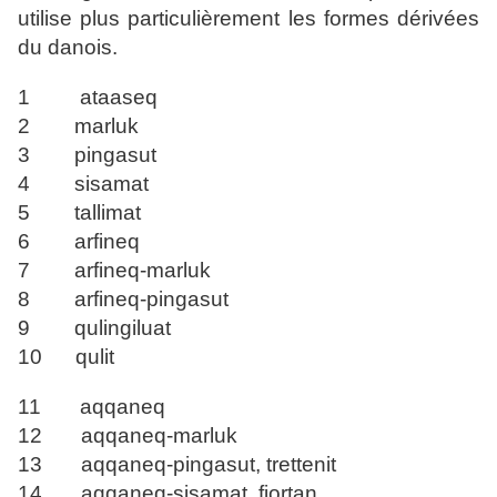
utilise plus particulièrement les formes dérivées
du danois.
1 ataaseq
2 marluk
3 pingasut
4 sisamat
5 tallimat
6 arfineq
7 arfineq-marluk
8 arfineq-pingasut
9 qulingiluat
10 qulit
11 aqqaneq
12 aqqaneq-marluk
13 aqqaneq-pingasut, trettenit
14 aqqaneq-sisamat, fjortan