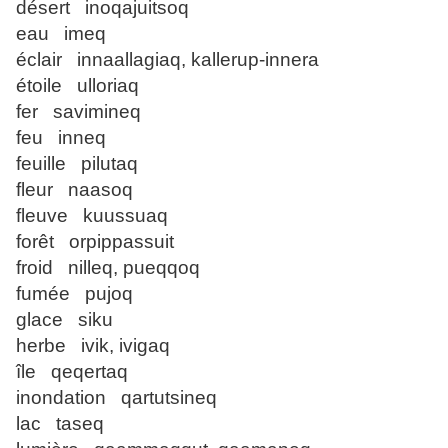
désert inoqajuitsoq
eau imeq
éclair innaallagiaq, kallerup-innera
étoile ulloriaq
fer savimineq
feu inneq
feuille pilutaq
fleur naasoq
fleuve kuussuaq
forêt orpippassuit
froid nilleq, pueqqoq
fumée pujoq
glace siku
herbe ivik, ivigaq
île qeqertaq
inondation qartutsineq
lac taseq