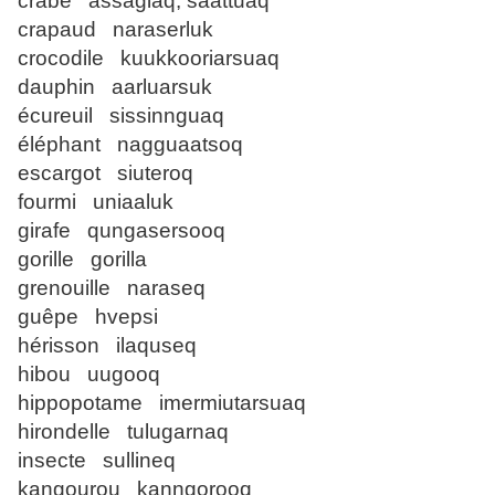
crabe assagiaq, saattuaq
crapaud naraserluk
crocodile kuukkooriarsuaq
dauphin aarluarsuk
écureuil sissinnguaq
éléphant nagguaatsoq
escargot siuteroq
fourmi uniaaluk
girafe qungasersooq
gorille gorilla
grenouille naraseq
guêpe hvepsi
hérisson ilaquseq
hibou uugooq
hippopotame imermiutarsuaq
hirondelle tulugarnaq
insecte sullineq
kangourou kanngorooq