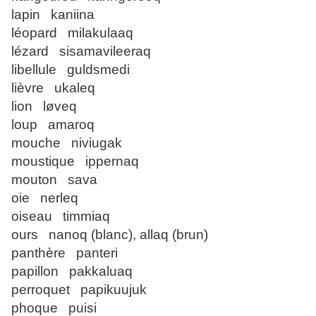
lapin kaniina
léopard milakulaaq
lézard sisamavileeraq
libellule guldsmedi
lièvre ukaleq
lion løveq
loup amaroq
mouche niviugak
moustique ippernaq
mouton sava
oie nerleq
oiseau timmiaq
ours nanoq (blanc), allaq (brun)
panthère panteri
papillon pakkaluaq
perroquet papikuujuk
phoque puisi