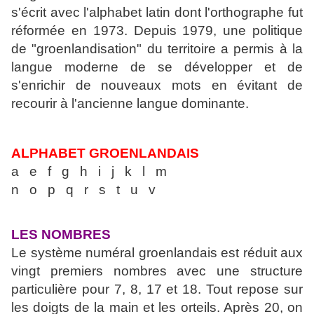
s'écrit avec l'alphabet latin dont l'orthographe fut
réfor
mée en 1973. Depuis 1979, une politique
de "groenlandisation" du territoire a
permis à la
langue moderne de se développer et de
s'enrichir de nouveaux mots
en évitant de
recourir à l'ancienne langue dominante.
ALPHABET GROENLANDAIS
a e f g h i j k l m
n o p q r s t u v
LES NOMBRES
Le système numéral groenlandais est réduit aux
vingt premiers nombres avec une
structure
particulière pour 7, 8, 17 et 18. Tout repose sur
les doigts de la main et
les orteils. Après 20, on