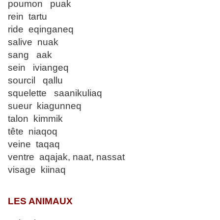
poumon puak
rein tartu
ride eqinganeq
salive nuak
sang aak
sein iviangeq
sourcil qallu
squelette saanikuliaq
sueur kiagunneq
talon kimmik
tête niaqoq
veine taqaq
ventre aqajak, naat, nassat
visage kiinaq
LES ANIMAUX