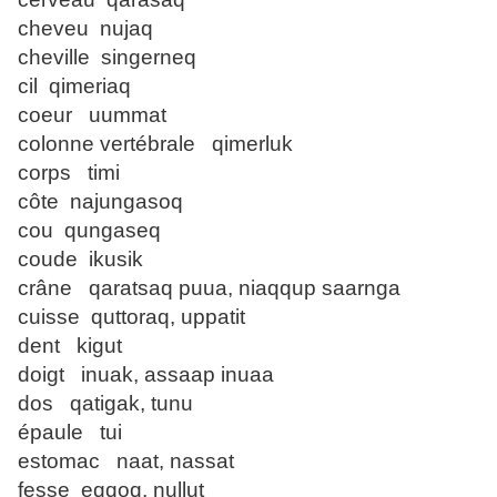
cheveu nujaq
cheville singerneq
cil qimeriaq
coeur uummat
colonne vertébrale qimerluk
corps timi
côte najungasoq
cou qungaseq
coude ikusik
crâne qaratsaq puua, niaqqup saarnga
cuisse quttoraq, uppatit
dent kigut
doigt inuak, assaap inuaa
dos qatigak, tunu
épaule tui
estomac naat, nassat
fesse eqqoq, nullut