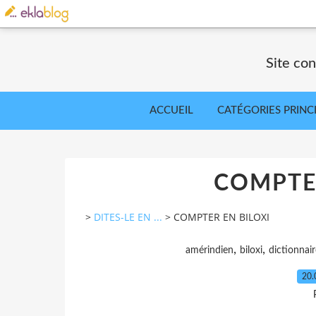
Site co
ACCUEIL
CATÉGORIES PRINC
COMPTER
>
DITES-LE EN ...
>
COMPTER EN BILOXI
,
,
amérindien
biloxi
dictionnair
20.