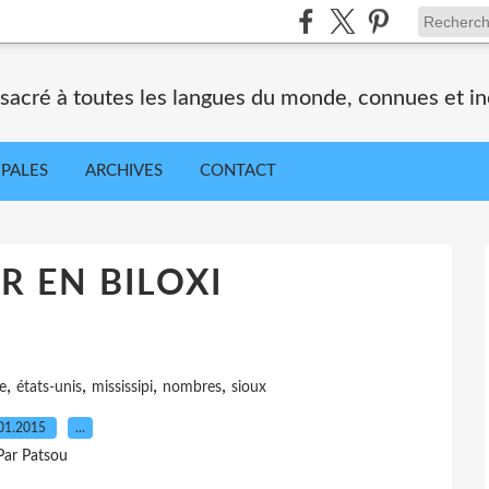
nsacré à toutes les langues du monde, connues et i
IPALES
ARCHIVES
CONTACT
 EN BILOXI
,
,
,
,
e
états-unis
mississipi
nombres
sioux
01.2015
…
Par Patsou