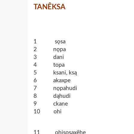
TANÊKSA
1 sǫsa
2 nǫpa
3 dani
4 topa
5 ksani, ksą
6 akaxpe
7 nǫpahudi
8 dąhudi
9 ckane
10 ohi
11 ohisǫsaxêhe